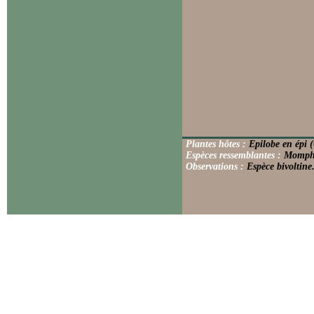
Plantes hôtes :
Epilobe en épi 
Espèces ressemblantes :
Mompha
Observations :
Espèce bivoltine