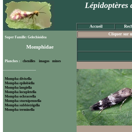
Lépidoptères 
Accueil
Rech
Cliquer sur u
Super Famille: Gelechioidea
Momphidae
Planches :
chenilles
imagos
mines
----------------------------
Mompha divisella
Mompha epilobiella
Mompha langiella
Mompha locupletella
Mompha ochraceella
Mompha sturnipennella
Mompha subbistrigella
Mompha terminella