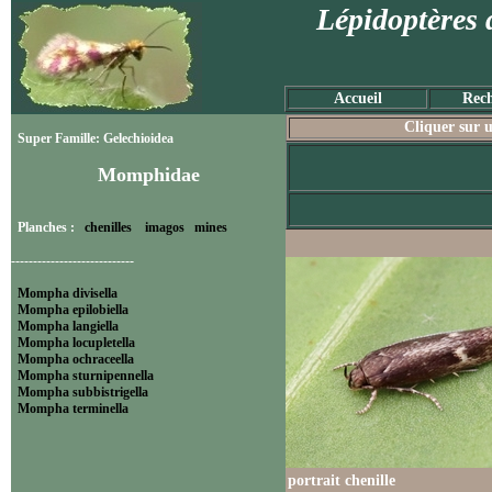
Lépidoptères 
Accueil
Rech
Cliquer sur u
Super Famille: Gelechioidea
Momphidae
Planches :
chenilles
imagos
mines
----------------------------
Mompha divisella
Mompha epilobiella
Mompha langiella
Mompha locupletella
Mompha ochraceella
Mompha sturnipennella
Mompha subbistrigella
Mompha terminella
portrait chenille