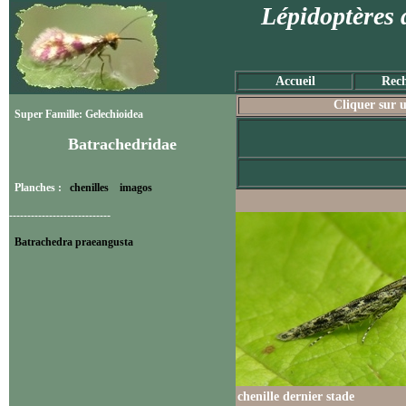
Lépidoptères 
Accueil
Rech
Cliquer sur u
Super Famille: Gelechioidea
Batrachedridae
Planches :
chenilles
imagos
----------------------------
Batrachedra praeangusta
chenille dernier stade