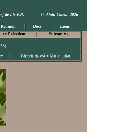
 Taxref de I.N.P.N. © Alain Cosson 2026
 Réunion
Docs
Liens
<= Précédent
Suivant =>
758)
mm
Période de vol = Mai à juillet