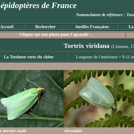
épidoptères de France
Nomenclature de référence :
Accueil
Rechercher
Antilles Françaises
La
Cliquer sur une photo pour l'agrandir ...
Tortrix viridana
(Linnaeus, 1
La Tordeuse verte du chêne
Longueur de l'antérieure = 8-11 
le dernier stade
chrysalide