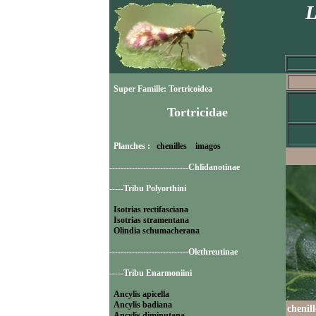
L
Super Famille: Tortricoidea
Tortricidae
Planches :
chenilles
imagos
----------------------------Chlidanotinae
-----Tribu Polyorthini
Isotrias rectifasciana
Isotrias stramentana
Olindia schumacherana
----------------------------Olethreutinae
-----Tribu Enarmoniini
Ancylis apicella
Ancylis badiana
chenil
Ancylis diminutana