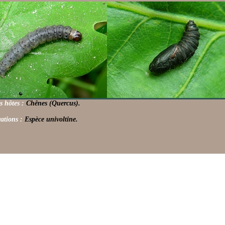
s hôtes :
Chênes (Quercus).
ations :
Espèce univoltine.