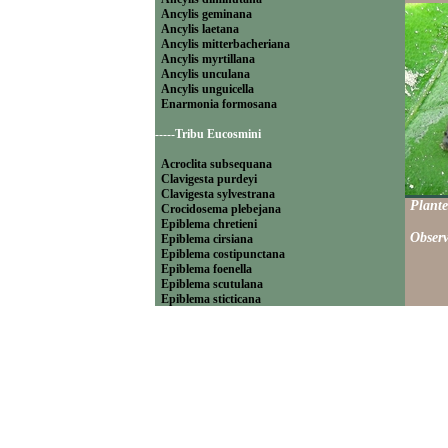
Ancylis geminana
Ancylis laetana
Ancylis mitterbacheriana
Ancylis myrtillana
Ancylis unculana
Ancylis unguicella
Enarmonia formosana
-----Tribu Eucosmini
Acroclita subsequana
Clavigesta purdeyi
Clavigesta sylvestrana
Plante
Crocidosema plebejana
Epiblema chretieni
Observ
Epiblema cirsiana
Epiblema costipunctana
Epiblema foenella
Epiblema scutulana
Epiblema sticticana
Epinotia abbreviana
Epinotia bilunana
Epinotia caprana
Epinotia cinereana
Epinotia cruciana
Epinotia fraternana
Epinotia immundana
Epinotia maculana
Epinotia nanana