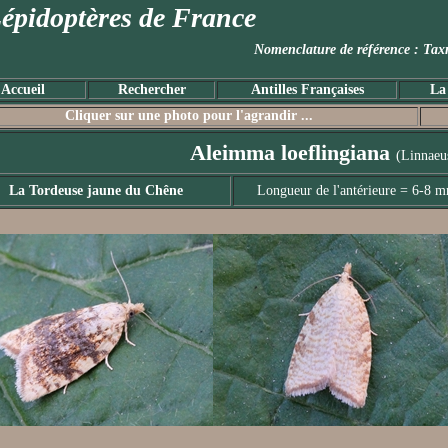
épidoptères de France
Nomenclature de référence :
Accueil
Rechercher
Antilles Françaises
La
Cliquer sur une photo pour l'agrandir ...
Aleimma loeflingiana
(Linnaeu
La Tordeuse jaune du Chêne
Longueur de l'antérieure = 6-8 