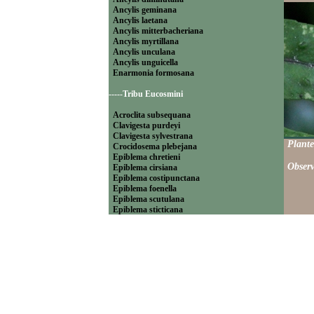
Ancylis geminana
Ancylis laetana
Ancylis mitterbacheriana
Ancylis myrtillana
Ancylis unculana
Ancylis unguicella
Enarmonia formosana
-----Tribu Eucosmini
Acroclita subsequana
Clavigesta purdeyi
Clavigesta sylvestrana
Plante
Crocidosema plebejana
Epiblema chretieni
Observ
Epiblema cirsiana
Epiblema costipunctana
Epiblema foenella
Epiblema scutulana
Epiblema sticticana
Epinotia abbreviana
Epinotia bilunana
Epinotia caprana
Epinotia cinereana
Epinotia cruciana
Epinotia fraternana
Epinotia immundana
Epinotia maculana
Epinotia nanana