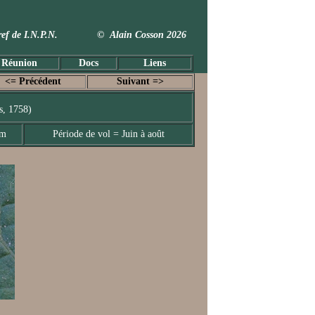
 Taxref de I.N.P.N. © Alain Cosson 2026
 Réunion
Docs
Liens
<= Précédent
Suivant =>
s, 1758)
mm
Période de vol = Juin à août