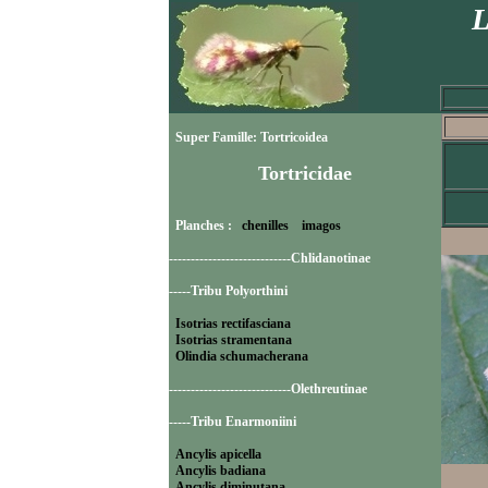
L
Super Famille: Tortricoidea
Tortricidae
Planches :
chenilles
imagos
----------------------------Chlidanotinae
-----Tribu Polyorthini
Isotrias rectifasciana
Isotrias stramentana
Olindia schumacherana
----------------------------Olethreutinae
-----Tribu Enarmoniini
Ancylis apicella
Ancylis badiana
Ancylis diminutana