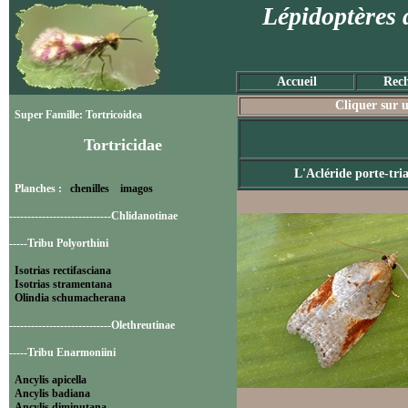
Lépidoptères 
Accueil
Rech
Cliquer sur u
Super Famille: Tortricoidea
Tortricidae
L'Acléride porte-tri
Planches :
chenilles
imagos
----------------------------Chlidanotinae
-----Tribu Polyorthini
Isotrias rectifasciana
Isotrias stramentana
Olindia schumacherana
----------------------------Olethreutinae
-----Tribu Enarmoniini
Ancylis apicella
Ancylis badiana
Ancylis diminutana