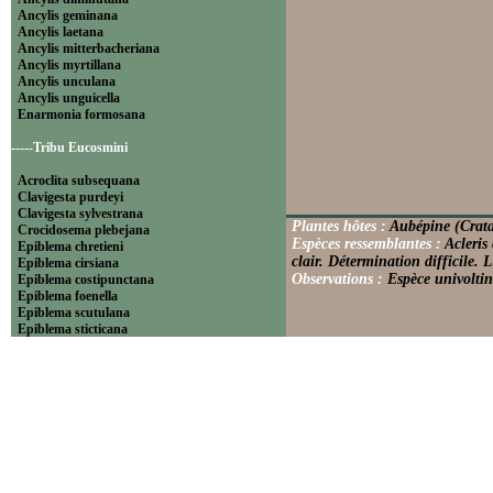
Ancylis geminana
Ancylis laetana
Ancylis mitterbacheriana
Ancylis myrtillana
Ancylis unculana
Ancylis unguicella
Enarmonia formosana
-----Tribu Eucosmini
Acroclita subsequana
Clavigesta purdeyi
Clavigesta sylvestrana
Plantes hôtes :
Aubépine (Crata
Crocidosema plebejana
Espèces ressemblantes :
Acleris
Epiblema chretieni
clair. Détermination difficile. 
Epiblema cirsiana
Observations :
Espèce univoltin
Epiblema costipunctana
Epiblema foenella
Epiblema scutulana
Epiblema sticticana
Epinotia abbreviana
Epinotia bilunana
Epinotia caprana
Epinotia cinereana
Epinotia cruciana
Epinotia fraternana
Epinotia immundana
Epinotia maculana
Epinotia nanana