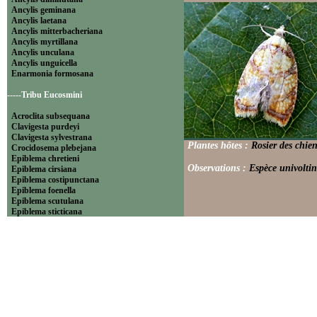
Ancylis geminana
Ancylis laetana
Ancylis mitterbacheriana
Ancylis myrtillana
Ancylis unculana
Ancylis unguicella
Enarmonia formosana
-----Tribu Eucosmini
Acroclita subsequana
Clavigesta purdeyi
Clavigesta sylvestrana
Plantes hôtes :
Rosier des chie
Crocidosema plebejana
Epiblema chretieni
Observations :
Espèce univoltin
Epiblema cirsiana
Epiblema costipunctana
Epiblema foenella
Epiblema scutulana
Epiblema sticticana
Epinotia abbreviana
Epinotia bilunana
Epinotia caprana
Epinotia cinereana
Epinotia cruciana
Epinotia fraternana
Epinotia immundana
Epinotia maculana
Epinotia nanana