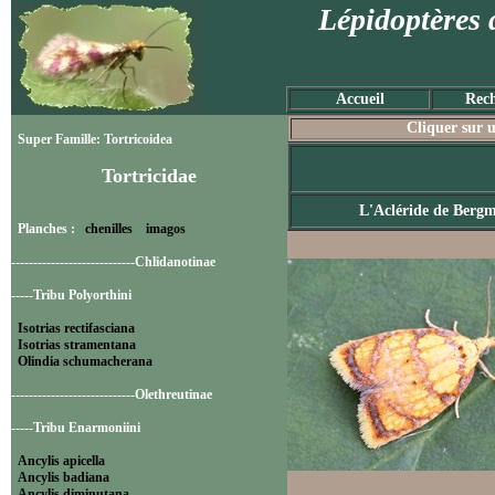
Lépidoptères 
Accueil
Rech
Cliquer sur u
Super Famille: Tortricoidea
Tortricidae
L'Acléride de Berg
Planches :
chenilles
imagos
----------------------------Chlidanotinae
-----Tribu Polyorthini
Isotrias rectifasciana
Isotrias stramentana
Olindia schumacherana
----------------------------Olethreutinae
-----Tribu Enarmoniini
Ancylis apicella
Ancylis badiana
Ancylis diminutana