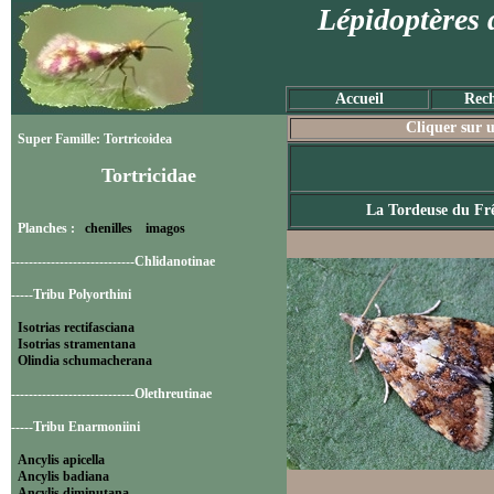
Lépidoptères 
Accueil
Rech
Cliquer sur u
Super Famille: Tortricoidea
Tortricidae
La Tordeuse du Fr
Planches :
chenilles
imagos
----------------------------Chlidanotinae
-----Tribu Polyorthini
Isotrias rectifasciana
Isotrias stramentana
Olindia schumacherana
----------------------------Olethreutinae
-----Tribu Enarmoniini
Ancylis apicella
Ancylis badiana
Ancylis diminutana