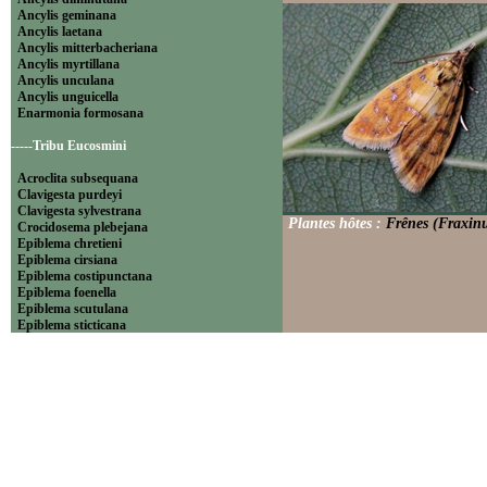
Ancylis geminana
Ancylis laetana
Ancylis mitterbacheriana
Ancylis myrtillana
Ancylis unculana
Ancylis unguicella
Enarmonia formosana
-----Tribu Eucosmini
Acroclita subsequana
Clavigesta purdeyi
Clavigesta sylvestrana
Plantes hôtes :
Frênes (Fraxinu
Crocidosema plebejana
Epiblema chretieni
Epiblema cirsiana
Epiblema costipunctana
Epiblema foenella
Epiblema scutulana
Epiblema sticticana
Epinotia abbreviana
Epinotia bilunana
Epinotia caprana
Epinotia cinereana
Epinotia cruciana
Epinotia fraternana
Epinotia immundana
Epinotia maculana
Epinotia nanana