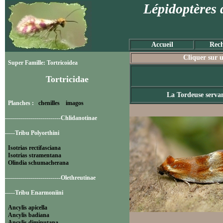
Lépidoptères 
Accueil
Rech
Cliquer sur u
Super Famille: Tortricoidea
Tortricidae
La Tordeuse serva
Planches :
chenilles
imagos
----------------------------Chlidanotinae
-----Tribu Polyorthini
Isotrias rectifasciana
Isotrias stramentana
Olindia schumacherana
----------------------------Olethreutinae
-----Tribu Enarmoniini
Ancylis apicella
Ancylis badiana
Ancylis diminutana