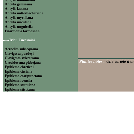
Ancylis geminana
Ancylis laetana
Ancylis mitterbacheriana
Ancylis myrtillana
Ancylis unculana
Ancylis unguicella
Enarmonia formosana
-----Tribu Eucosmini
Acroclita subsequana
Clavigesta purdeyi
Clavigesta sylvestrana
Plantes hôtes :
Une variété d'ar
Crocidosema plebejana
Epiblema chretieni
Epiblema cirsiana
Epiblema costipunctana
Epiblema foenella
Epiblema scutulana
Epiblema sticticana
Epinotia abbreviana
Epinotia bilunana
Epinotia caprana
Epinotia cinereana
Epinotia cruciana
Epinotia fraternana
Epinotia immundana
Epinotia maculana
Epinotia nanana