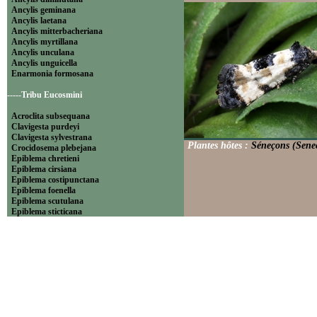
Ancylis geminana
Ancylis laetana
Ancylis mitterbacheriana
Ancylis myrtillana
Ancylis unculana
Ancylis unguicella
Enarmonia formosana
-----Tribu Eucosmini
Acroclita subsequana
Clavigesta purdeyi
Clavigesta sylvestrana
Plantes hôtes :
Séneçons (Senec
Crocidosema plebejana
Epiblema chretieni
Epiblema cirsiana
Epiblema costipunctana
Epiblema foenella
Epiblema scutulana
Epiblema sticticana
Epinotia abbreviana
Epinotia bilunana
Epinotia caprana
Epinotia cinereana
Epinotia cruciana
Epinotia fraternana
Epinotia immundana
Epinotia maculana
Epinotia nanana