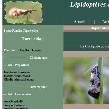
Lépidoptères 
Accueil
Rech
Cliquer sur u
Super Famille: Tortricoidea
Tortricidae
La Cochylide doute
Planches :
chenilles
imagos
----------------------------Chlidanotinae
-----Tribu Polyorthini
Isotrias rectifasciana
Isotrias stramentana
Olindia schumacherana
----------------------------Olethreutinae
-----Tribu Enarmoniini
Ancylis apicella
Ancylis badiana
Ancylis diminutana