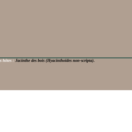
s hôtes :
Jacinthe des bois (Hyacinthoides non-scripta).