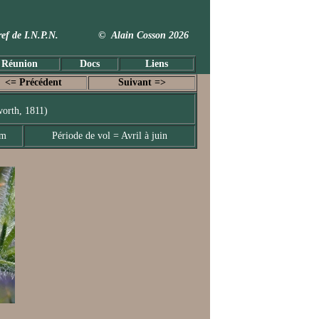
 Taxref de I.N.P.N. © Alain Cosson 2026
 Réunion
Docs
Liens
<= Précédent
Suivant =>
orth, 1811)
mm
Période de vol = Avril à juin