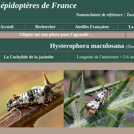
épidoptères de France
Nomenclature de référence :
Accueil
Rechercher
Antilles Françaises
La
Cliquer sur une photo pour l'agrandir ...
Hysterophora maculosana
(Haw
La Cochylide de la jacinthe
Longueur de l'antérieure = 5-6 