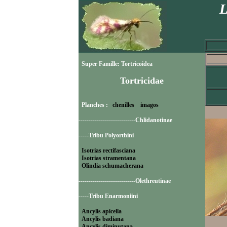
L
Super Famille: Tortricoidea
Tortricidae
Planches :
chenilles
imagos
----------------------------Chlidanotinae
-----Tribu Polyorthini
Isotrias rectifasciana
Isotrias stramentana
Olindia schumacherana
----------------------------Olethreutinae
-----Tribu Enarmoniini
Ancylis apicella
Ancylis badiana
Ancylis diminutana