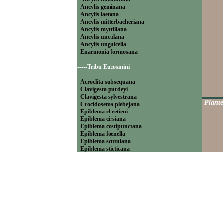
Ancylis geminana
Ancylis laetana
Ancylis mitterbacheriana
Ancylis myrtillana
Ancylis unculana
Ancylis unguicella
Enarmonia formosana
-----Tribu Eucosmini
Acroclita subsequana
Clavigesta purdeyi
Clavigesta sylvestrana
Plante
Crocidosema plebejana
Epiblema chretieni
Epiblema cirsiana
Epiblema costipunctana
Epiblema foenella
Epiblema scutulana
Epiblema sticticana
Epinotia abbreviana
Epinotia bilunana
Epinotia caprana
Epinotia cinereana
Epinotia cruciana
Epinotia fraternana
Epinotia immundana
Epinotia maculana
Epinotia nanana