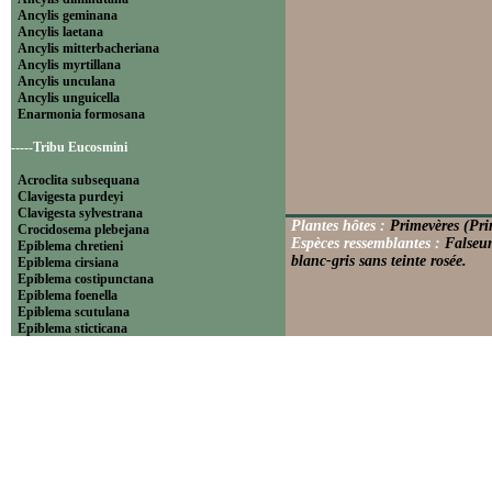
Ancylis geminana
Ancylis laetana
Ancylis mitterbacheriana
Ancylis myrtillana
Ancylis unculana
Ancylis unguicella
Enarmonia formosana
-----Tribu Eucosmini
Acroclita subsequana
Clavigesta purdeyi
Clavigesta sylvestrana
Plantes hôtes :
Primevères (Prim
Crocidosema plebejana
Espèces ressemblantes :
Falseun
Epiblema chretieni
blanc-gris sans teinte rosée.
Epiblema cirsiana
Epiblema costipunctana
Epiblema foenella
Epiblema scutulana
Epiblema sticticana
Epinotia abbreviana
Epinotia bilunana
Epinotia caprana
Epinotia cinereana
Epinotia cruciana
Epinotia fraternana
Epinotia immundana
Epinotia maculana
Epinotia nanana