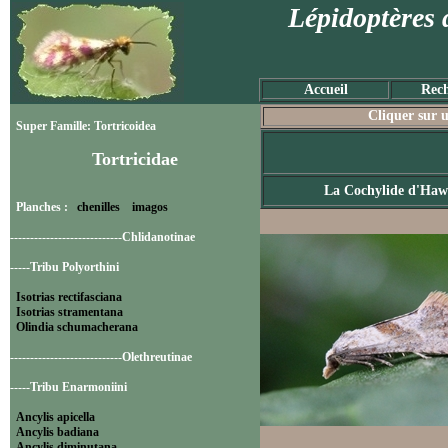
Lépidoptères 
Accueil
Rech
Cliquer sur u
Super Famille: Tortricoidea
Tortricidae
La Cochylide d'Haw
Planches :
chenilles
imagos
----------------------------Chlidanotinae
-----Tribu Polyorthini
Isotrias rectifasciana
Isotrias stramentana
Olindia schumacherana
----------------------------Olethreutinae
-----Tribu Enarmoniini
Ancylis apicella
Ancylis badiana
Ancylis diminutana