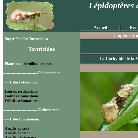
Lépidoptères 
Accueil
Rech
Cliquer sur u
Super Famille: Tortricoidea
Tortricidae
La Cochylide de la 
Planches :
chenilles
imagos
----------------------------Chlidanotinae
-----Tribu Polyorthini
Isotrias rectifasciana
Isotrias stramentana
Olindia schumacherana
----------------------------Olethreutinae
-----Tribu Enarmoniini
Ancylis apicella
Ancylis badiana
Ancylis diminutana