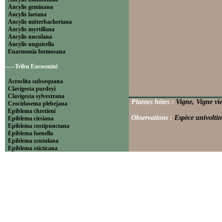
Ancylis geminana
Ancylis laetana
Ancylis mitterbacheriana
Ancylis myrtillana
Ancylis unculana
Ancylis unguicella
Enarmonia formosana
-----Tribu Eucosmini
Acroclita subsequana
Clavigesta purdeyi
Clavigesta sylvestrana
Plantes hôtes :
Vigne, Vigne vie
Crocidosema plebejana
Epiblema chretieni
Observations :
Espèce univoltin
Epiblema cirsiana
Epiblema costipunctana
Epiblema foenella
Epiblema scutulana
Epiblema sticticana
Epinotia abbreviana
Epinotia bilunana
Epinotia caprana
Epinotia cinereana
Epinotia cruciana
Epinotia fraternana
Epinotia immundana
Epinotia maculana
Epinotia nanana