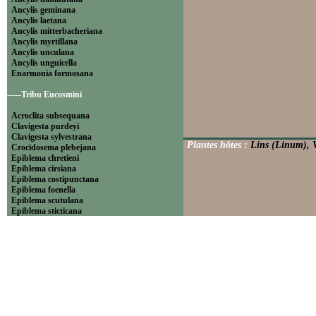
Ancylis geminana
Ancylis laetana
Ancylis mitterbacheriana
Ancylis myrtillana
Ancylis unculana
Ancylis unguicella
Enarmonia formosana
-----Tribu Eucosmini
Acroclita subsequana
Clavigesta purdeyi
Clavigesta sylvestrana
Plantes hôtes :
Lins (Linum), V
Crocidosema plebejana
Epiblema chretieni
Epiblema cirsiana
Epiblema costipunctana
Epiblema foenella
Epiblema scutulana
Epiblema sticticana
Epinotia abbreviana
Epinotia bilunana
Epinotia caprana
Epinotia cinereana
Epinotia cruciana
Epinotia fraternana
Epinotia immundana
Epinotia maculana
Epinotia nanana