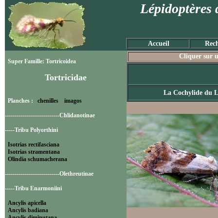
Lépidoptères 
Accueil
Rech
Cliquer sur u
Super Famille: Tortricoidea
Tortricidae
La Cochylide du L
Planches :
chenilles
imagos
----------------------------Chlidanotinae
-----Tribu Polyorthini
Isotrias rectifasciana
Isotrias stramentana
Olindia schumacherana
----------------------------Olethreutinae
-----Tribu Enarmoniini
Ancylis apicella
Ancylis badiana
Ancylis diminutana