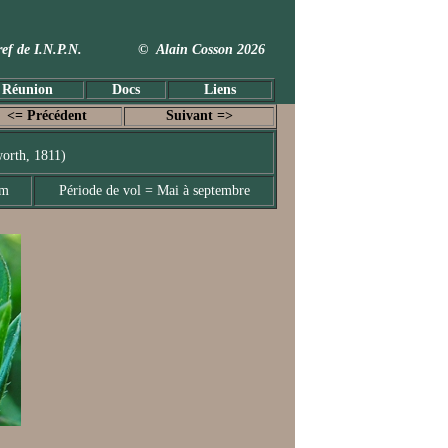
 Taxref de I.N.P.N. © Alain Cosson 2026
 Réunion
Docs
Liens
<= Précédent
Suivant =>
orth, 1811)
mm
Période de vol = Mai à septembre