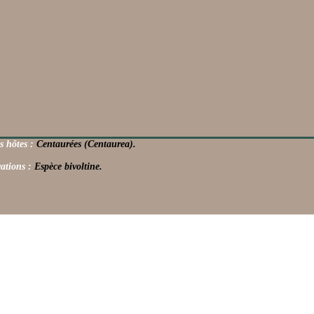
s hôtes :
Centaurées (Centaurea).
ations :
Espèce bivoltine.