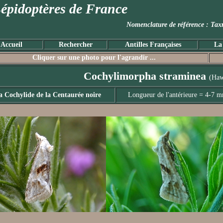
épidoptères de France
Nomenclature de référence :
Accueil
Rechercher
Antilles Françaises
La
Cliquer sur une photo pour l'agrandir ...
Cochylimorpha straminea
(Haw
a Cochylide de la Centaurée noire
Longueur de l'antérieure = 4-7 