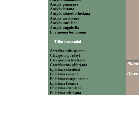
Ancylis geminana
Ancylis laetana
Ancylis mitterbacheriana
Ancylis myrtillana
Ancylis unculana
Ancylis unguicella
Enarmonia formosana
-----Tribu Eucosmini
Acroclita subsequana
Clavigesta purdeyi
Clavigesta sylvestrana
Plante
Crocidosema plebejana
Epiblema chretieni
Observ
Epiblema cirsiana
Epiblema costipunctana
Epiblema foenella
Epiblema scutulana
Epiblema sticticana
Epinotia abbreviana
Epinotia bilunana
Epinotia caprana
Epinotia cinereana
Epinotia cruciana
Epinotia fraternana
Epinotia immundana
Epinotia maculana
Epinotia nanana