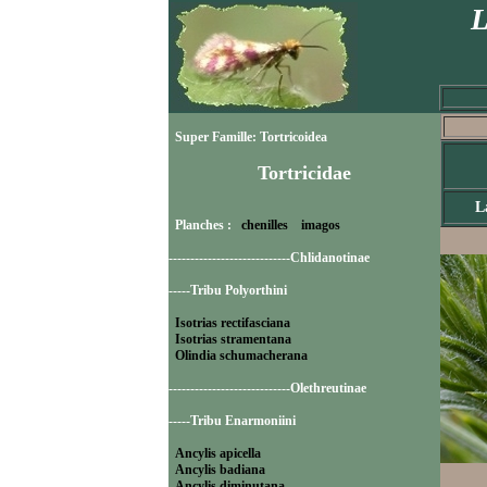
L
Super Famille: Tortricoidea
Tortricidae
L
Planches :
chenilles
imagos
----------------------------Chlidanotinae
-----Tribu Polyorthini
Isotrias rectifasciana
Isotrias stramentana
Olindia schumacherana
----------------------------Olethreutinae
-----Tribu Enarmoniini
Ancylis apicella
Ancylis badiana
Ancylis diminutana