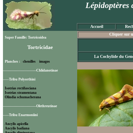
Lépidoptères 
Accueil
Rech
Cliquer sur u
Super Famille: Tortricoidea
Tortricidae
La Cochylide du Gené
Planches :
chenilles
imagos
----------------------------Chlidanotinae
-----Tribu Polyorthini
Isotrias rectifasciana
Isotrias stramentana
Olindia schumacherana
----------------------------Olethreutinae
-----Tribu Enarmoniini
Ancylis apicella
Ancylis badiana
Ancylis diminutana