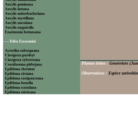
Ancylis geminana
Ancylis laetana
Ancylis mitterbacheriana
Ancylis myrtillana
Ancylis unculana
Ancylis unguicella
Enarmonia formosana
-----Tribu Eucosmini
Acroclita subsequana
Clavigesta purdeyi
Clavigesta sylvestrana
Plantes hôtes :
Genévriers (Jun
Crocidosema plebejana
Epiblema chretieni
Observations :
Espèce univoltin
Epiblema cirsiana
Epiblema costipunctana
Epiblema foenella
Epiblema scutulana
Epiblema sticticana
Epinotia abbreviana
Epinotia bilunana
Epinotia caprana
Epinotia cinereana
Epinotia cruciana
Epinotia fraternana
Epinotia immundana
Epinotia maculana
Epinotia nanana