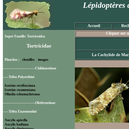
Lépidoptères 
Accueil
Rech
Cliquer sur u
Super Famille: Tortricoidea
Tortricidae
La Cochylide de Mar
Planches :
chenilles
imagos
----------------------------Chlidanotinae
-----Tribu Polyorthini
Isotrias rectifasciana
Isotrias stramentana
Olindia schumacherana
----------------------------Olethreutinae
-----Tribu Enarmoniini
Ancylis apicella
Ancylis badiana
Ancylis diminutana