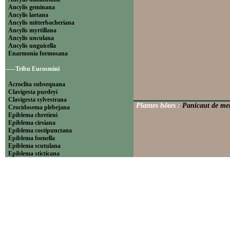
Ancylis geminana
Ancylis laetana
Ancylis mitterbacheriana
Ancylis myrtillana
Ancylis unculana
Ancylis unguicella
Enarmonia formosana
-----Tribu Eucosmini
Acroclita subsequana
Clavigesta purdeyi
Clavigesta sylvestrana
Plantes hôtes :
Panicaut de me
Crocidosema plebejana
Epiblema chretieni
Epiblema cirsiana
Epiblema costipunctana
Epiblema foenella
Epiblema scutulana
Epiblema sticticana
Epinotia abbreviana
Epinotia bilunana
Epinotia caprana
Epinotia cinereana
Epinotia cruciana
Epinotia fraternana
Epinotia immundana
Epinotia maculana
Epinotia nanana