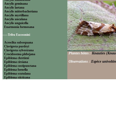
Ancylis geminana
Ancylis laetana
Ancylis mitterbacheriana
Ancylis myrtillana
Ancylis unculana
Ancylis unguicella
Enarmonia formosana
-----Tribu Eucosmini
Acroclita subsequana
Clavigesta purdeyi
Clavigesta sylvestrana
Plantes hôtes :
Knauties (Knaut
Crocidosema plebejana
Epiblema chretieni
Observations :
Espèce univoltin
Epiblema cirsiana
Epiblema costipunctana
Epiblema foenella
Epiblema scutulana
Epiblema sticticana
Epinotia abbreviana
Epinotia bilunana
Epinotia caprana
Epinotia cinereana
Epinotia cruciana
Epinotia fraternana
Epinotia immundana
Epinotia maculana
Epinotia nanana