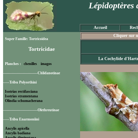
Lépidoptères 
Accueil
Rech
Cliquer sur u
Super Famille: Tortricoidea
Tortricidae
La Cochylide d'Har
Planches :
chenilles
imagos
----------------------------Chlidanotinae
-----Tribu Polyorthini
Isotrias rectifasciana
Isotrias stramentana
Olindia schumacherana
----------------------------Olethreutinae
-----Tribu Enarmoniini
Ancylis apicella
Ancylis badiana
Ancylis diminutana