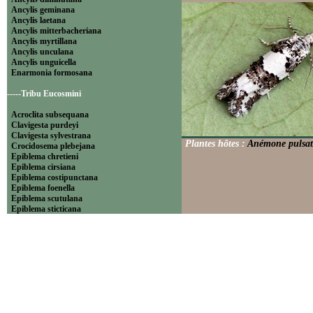
Ancylis geminana
Ancylis laetana
Ancylis mitterbacheriana
Ancylis myrtillana
Ancylis unculana
Ancylis unguicella
Enarmonia formosana
-----Tribu Eucosmini
Acroclita subsequana
Clavigesta purdeyi
Clavigesta sylvestrana
Plantes hôtes :
Anémone pulsatil
Crocidosema plebejana
Epiblema chretieni
Epiblema cirsiana
Epiblema costipunctana
Epiblema foenella
Epiblema scutulana
Epiblema sticticana
Epinotia abbreviana
Epinotia bilunana
Epinotia caprana
Epinotia cinereana
Epinotia cruciana
Epinotia fraternana
Epinotia immundana
Epinotia maculana
Epinotia nanana