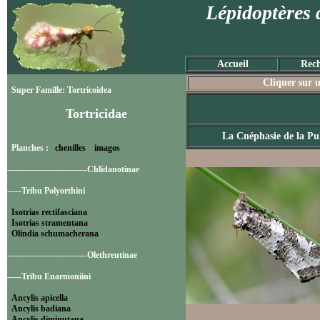
Lépidoptères 
Accueil
Rech
Cliquer sur u
Super Famille: Tortricoidea
Tortricidae
La Cnéphasie de la Pul
Planches :
chenilles
imagos
----------------------------Chlidanotinae
-----Tribu Polyorthini
Isotrias rectifasciana
Isotrias stramentana
Olindia schumacherana
----------------------------Olethreutinae
-----Tribu Enarmoniini
Ancylis apicella
Ancylis badiana
Ancylis diminutana