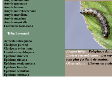
Ancylis geminana
Ancylis laetana
Ancylis mitterbacheriana
Ancylis myrtillana
Ancylis unculana
Ancylis unguicella
Enarmonia formosana
-----Tribu Eucosmini
Acroclita subsequana
Clavigesta purdeyi
Clavigesta sylvestrana
Plantes hôtes :
Polyphage dont,
Crocidosema plebejana
Espèces ressemblantes :
Les esp
Epiblema chretieni
sont plus faciles à déterminer.
Epiblema cirsiana
Observations :
Hiverne au stade
Epiblema costipunctana
Epiblema foenella
Epiblema scutulana
Epiblema sticticana
Epinotia abbreviana
Epinotia bilunana
Epinotia caprana
Epinotia cinereana
Epinotia cruciana
Epinotia fraternana
Epinotia immundana
Epinotia maculana
Epinotia nanana