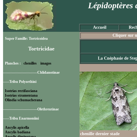
Lépidoptères 
Accueil
Rech
Cliquer sur u
Super Famille: Tortricoidea
Tortricidae
La Cnéphasie de Ste
Planches :
chenilles
imagos
----------------------------Chlidanotinae
-----Tribu Polyorthini
Isotrias rectifasciana
Isotrias stramentana
Olindia schumacherana
----------------------------Olethreutinae
-----Tribu Enarmoniini
Ancylis apicella
Ancylis badiana
chenille dernier stade
Ancylis diminutana