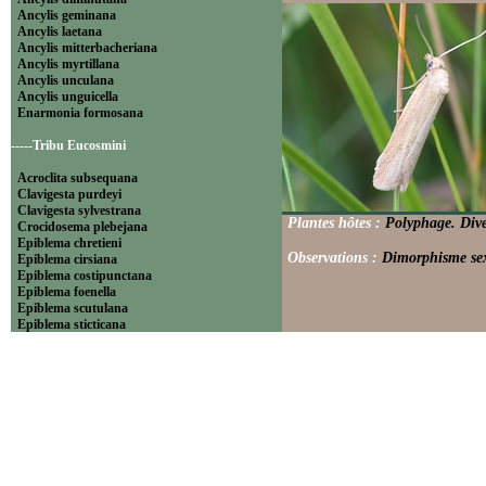
Ancylis geminana
Ancylis laetana
Ancylis mitterbacheriana
Ancylis myrtillana
Ancylis unculana
Ancylis unguicella
Enarmonia formosana
-----Tribu Eucosmini
Acroclita subsequana
Clavigesta purdeyi
Clavigesta sylvestrana
Plantes hôtes :
Polyphage. Dive
Crocidosema plebejana
Epiblema chretieni
Observations :
Dimorphisme sex
Epiblema cirsiana
Epiblema costipunctana
Epiblema foenella
Epiblema scutulana
Epiblema sticticana
Epinotia abbreviana
Epinotia bilunana
Epinotia caprana
Epinotia cinereana
Epinotia cruciana
Epinotia fraternana
Epinotia immundana
Epinotia maculana
Epinotia nanana