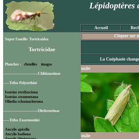
Lépidoptères 
Accueil
Rech
Cliquer sur u
Super Famille: Tortricoidea
Tortricidae
La Cnéphasie chang
Planches :
chenilles
imagos
mâle
----------------------------Chlidanotinae
-----Tribu Polyorthini
Isotrias rectifasciana
Isotrias stramentana
Olindia schumacherana
----------------------------Olethreutinae
-----Tribu Enarmoniini
Ancylis apicella
Ancylis badiana
mâle
Ancylis diminutana