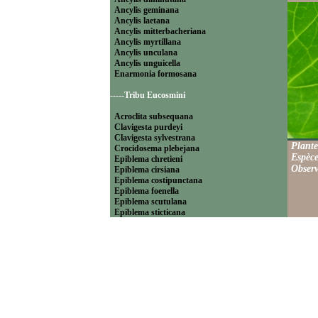
Ancylis geminana
Ancylis laetana
Ancylis mitterbacheriana
Ancylis myrtillana
Ancylis unculana
Ancylis unguicella
Enarmonia formosana
-----Tribu Eucosmini
Acroclita subsequana
Clavigesta purdeyi
Clavigesta sylvestrana
Plante
Crocidosema plebejana
Espèce
Epiblema chretieni
Observ
Epiblema cirsiana
Epiblema costipunctana
Epiblema foenella
Epiblema scutulana
Epiblema sticticana
Epinotia abbreviana
Epinotia bilunana
Epinotia caprana
Epinotia cinereana
Epinotia cruciana
Epinotia fraternana
Epinotia immundana
Epinotia maculana
Epinotia nanana