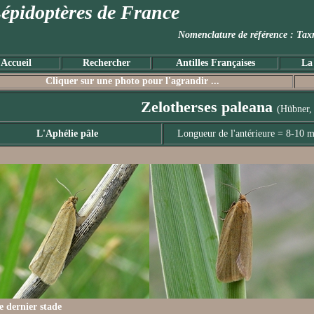
épidoptères de France
Nomenclature de référence :
Accueil
Rechercher
Antilles Françaises
La
Cliquer sur une photo pour l'agrandir ...
Zelotherses paleana
(Hübner,
L'Aphélie pâle
Longueur de l'antérieure = 8-10 
le dernier stade