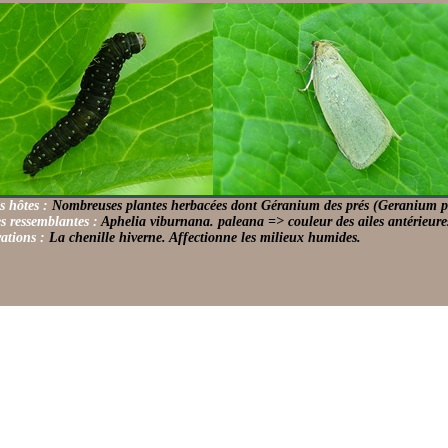
s hôtes :
Nombreuses plantes herbacées dont Géranium des prés (Geranium p
s ressemblantes :
Aphelia viburnana. paleana => couleur des ailes antérieures
ations :
La chenille hiverne. Affectionne les milieux humides.