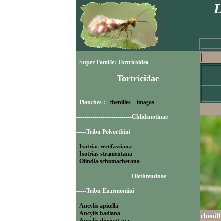
L
Super Famille: Tortricoidea
Tortricidae
Planches :
chenilles
imagos
----------------------------Chlidanotinae
-----Tribu Polyorthini
Isotrias rectifasciana
Isotrias stramentana
Olindia schumacherana
----------------------------Olethreutinae
-----Tribu Enarmoniini
Ancylis apicella
Ancylis badiana
chenil
Ancylis diminutana