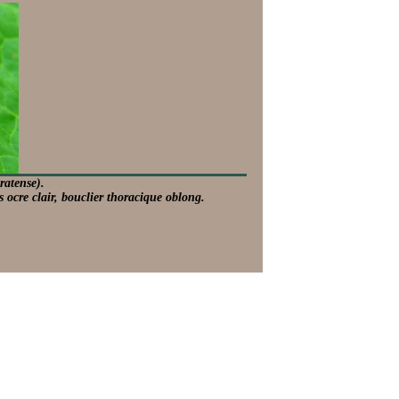
ratense).
 ocre clair, bouclier thoracique oblong.