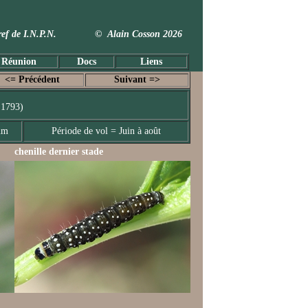
 Taxref de I.N.P.N. © Alain Cosson 2026
 Réunion
Docs
Liens
<= Précédent
Suivant =>
 1793)
mm
Période de vol = Juin à août
chenille dernier stade