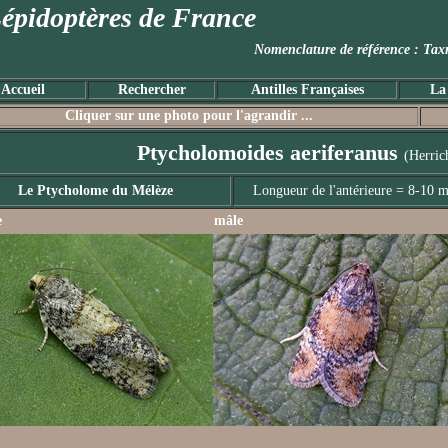
épidoptères de France
Nomenclature de référence :
Accueil
Rechercher
Antilles Françaises
La
Cliquer sur une photo pour l'agrandir ...
Ptycholomoides aeriferanus
(Herric
Le Ptycholome du Mélèze
Longueur de l'antérieure = 8-10 
e
mâle