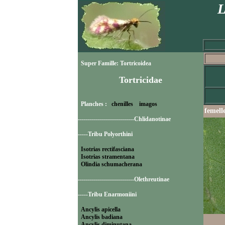
L
Super Famille: Tortricoidea
Tortricidae
Planches :
chenilles
imagos
femell
----------------------------Chlidanotinae
-----Tribu Polyorthini
Isotrias rectifasciana
Isotrias stramentana
Olindia schumacherana
----------------------------Olethreutinae
-----Tribu Enarmoniini
Ancylis apicella
Ancylis badiana
Ancylis diminutana