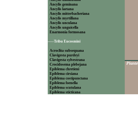
Ancylis geminana
Ancylis laetana
Ancylis mitterbacheriana
Ancylis myrtillana
Ancylis unculana
Ancylis unguicella
Enarmonia formosana
-----Tribu Eucosmini
Acroclita subsequana
Clavigesta purdeyi
Clavigesta sylvestrana
Plante
Crocidosema plebejana
Epiblema chretieni
Epiblema cirsiana
Epiblema costipunctana
Epiblema foenella
Epiblema scutulana
Epiblema sticticana
Epinotia abbreviana
Epinotia bilunana
Epinotia caprana
Epinotia cinereana
Epinotia cruciana
Epinotia fraternana
Epinotia immundana
Epinotia maculana
Epinotia nanana