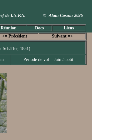
 Taxref de I.N.P.N. © Alain Cosson 2026
 Réunion
Docs
Liens
<= Précédent
Suivant =>
h-Schäffer, 1851)
mm
Période de vol = Juin à août