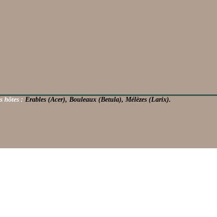
s hôtes :
Erables (Acer), Bouleaux (Betula), Mélèzes (Larix).