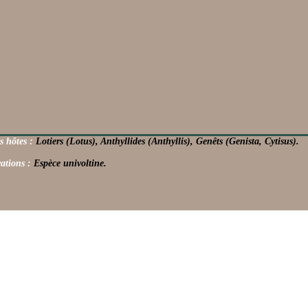
s hôtes :
Lotiers (Lotus), Anthyllides (Anthyllis), Genêts (Genista, Cytisus).
ations :
Espèce univoltine.