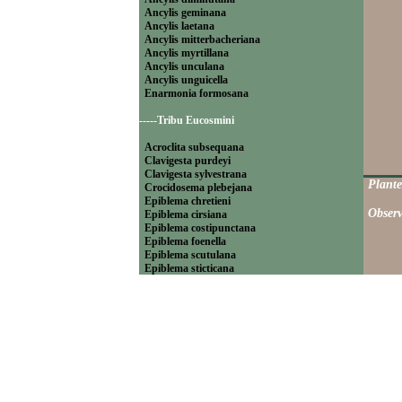
Ancylis geminana
Ancylis laetana
Ancylis mitterbacheriana
Ancylis myrtillana
Ancylis unculana
Ancylis unguicella
Enarmonia formosana
-----Tribu Eucosmini
Acroclita subsequana
Clavigesta purdeyi
Clavigesta sylvestrana
Plante
Crocidosema plebejana
Epiblema chretieni
Observ
Epiblema cirsiana
Epiblema costipunctana
Epiblema foenella
Epiblema scutulana
Epiblema sticticana
Epinotia abbreviana
Epinotia bilunana
Epinotia caprana
Epinotia cinereana
Epinotia cruciana
Epinotia fraternana
Epinotia immundana
Epinotia maculana
Epinotia nanana