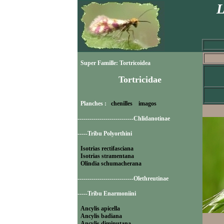
L
Super Famille: Tortricoidea
Tortricidae
Planches :
chenilles
imagos
----------------------------Chlidanotinae
-----Tribu Polyorthini
Isotrias rectifasciana
Isotrias stramentana
Olindia schumacherana
----------------------------Olethreutinae
-----Tribu Enarmoniini
Ancylis apicella
Ancylis badiana
Ancylis diminutana