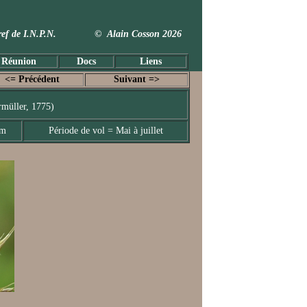
 Taxref de I.N.P.N. © Alain Cosson 2026
 Réunion
Docs
Liens
<= Précédent
Suivant =>
rmüller, 1775)
mm
Période de vol = Mai à juillet