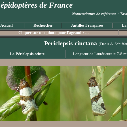
épidoptères de France
Nomenclature de référence :
Accueil
Rechercher
Antilles Françaises
La
Cliquer sur une photo pour l'agrandir ...
Periclepsis cinctana
(Denis & Schiffe
La Périclepsis ceinte
Longueur de l'antérieure = 7-8 