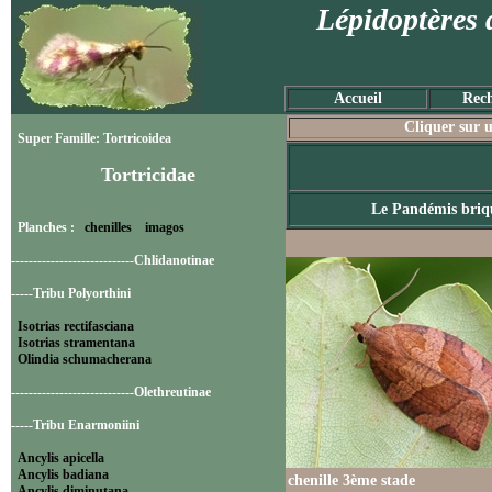
Lépidoptères 
Accueil
Rech
Cliquer sur u
Super Famille: Tortricoidea
Tortricidae
Le Pandémis briq
Planches :
chenilles
imagos
----------------------------Chlidanotinae
-----Tribu Polyorthini
Isotrias rectifasciana
Isotrias stramentana
Olindia schumacherana
----------------------------Olethreutinae
-----Tribu Enarmoniini
Ancylis apicella
Ancylis badiana
chenille 3ème stade
Ancylis diminutana