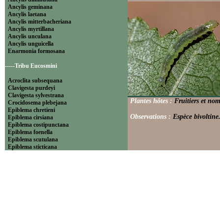
Ancylis geminana
Ancylis laetana
Ancylis mitterbacheriana
Ancylis myrtillana
Ancylis unculana
Ancylis unguicella
Enarmonia formosana
-----Tribu Eucosmini
Acroclita subsequana
Clavigesta purdeyi
Clavigesta sylvestrana
Plantes hôtes :
Fruitiers et no
Crocidosema plebejana
Epiblema chretieni
Observations :
Espèce bivoltine
Epiblema cirsiana
Epiblema costipunctana
Epiblema foenella
Epiblema scutulana
Epiblema sticticana
Epinotia abbreviana
Epinotia bilunana
Epinotia caprana
Epinotia cinereana
Epinotia cruciana
Epinotia fraternana
Epinotia immundana
Epinotia maculana
Epinotia nanana