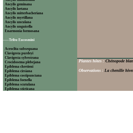
Ancylis geminana
Ancylis laetana
Ancylis mitterbacheriana
Ancylis myrtillana
Ancylis unculana
Ancylis unguicella
Enarmonia formosana
-----Tribu Eucosmini
Acroclita subsequana
Clavigesta purdeyi
Clavigesta sylvestrana
Plantes hôtes :
Chénopode blan
Crocidosema plebejana
Epiblema chretieni
Observations :
La chenille hive
Epiblema cirsiana
Epiblema costipunctana
Epiblema foenella
Epiblema scutulana
Epiblema sticticana
Epinotia abbreviana
Epinotia bilunana
Epinotia caprana
Epinotia cinereana
Epinotia cruciana
Epinotia fraternana
Epinotia immundana
Epinotia maculana
Epinotia nanana