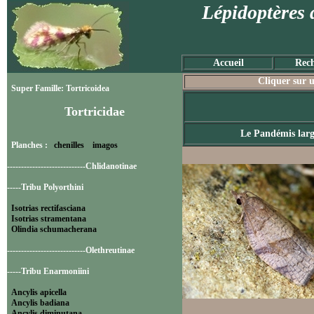
Lépidoptères 
Accueil
Rech
Cliquer sur u
Super Famille: Tortricoidea
Tortricidae
Le Pandémis larg
Planches :
chenilles
imagos
----------------------------Chlidanotinae
-----Tribu Polyorthini
Isotrias rectifasciana
Isotrias stramentana
Olindia schumacherana
----------------------------Olethreutinae
-----Tribu Enarmoniini
Ancylis apicella
Ancylis badiana
Ancylis diminutana