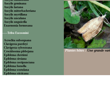
Ancylis geminana
Ancylis laetana
Ancylis mitterbacheriana
Ancylis myrtillana
Ancylis unculana
Ancylis unguicella
Enarmonia formosana
-----Tribu Eucosmini
Acroclita subsequana
Clavigesta purdeyi
Clavigesta sylvestrana
Plantes hôtes :
Une grande varié
Crocidosema plebejana
Epiblema chretieni
Epiblema cirsiana
Epiblema costipunctana
Epiblema foenella
Epiblema scutulana
Epiblema sticticana
Epinotia abbreviana
Epinotia bilunana
Epinotia caprana
Epinotia cinereana
Epinotia cruciana
Epinotia fraternana
Epinotia immundana
Epinotia maculana
Epinotia nanana