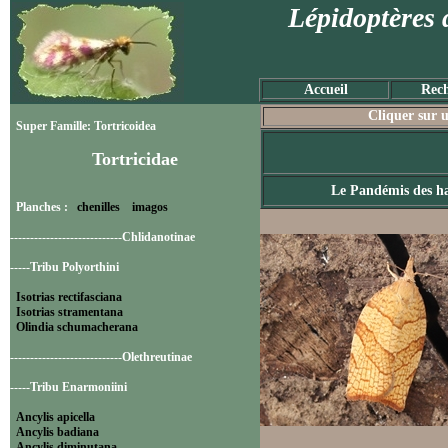
Lépidoptères 
Accueil
Rech
Cliquer sur u
Super Famille: Tortricoidea
Tortricidae
Le Pandémis des ha
Planches :
chenilles
imagos
----------------------------Chlidanotinae
-----Tribu Polyorthini
Isotrias rectifasciana
Isotrias stramentana
Olindia schumacherana
----------------------------Olethreutinae
-----Tribu Enarmoniini
Ancylis apicella
Ancylis badiana
Ancylis diminutana