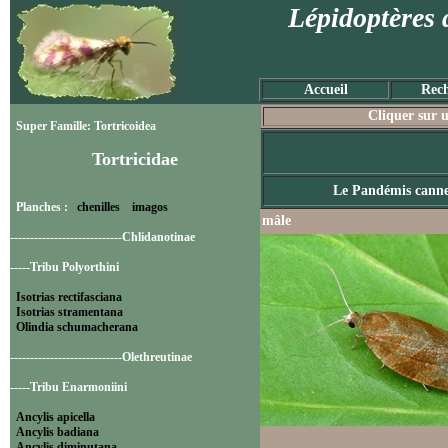
Lépidoptères 
Accueil
Rech
Cliquer sur u
Super Famille: Tortricoidea
Tortricidae
Le Pandémis canne
Planches :
chenilles
imagos
mâle
----------------------------Chlidanotinae
-----Tribu Polyorthini
Isotrias rectifasciana
Isotrias stramentana
Olindia schumacherana
----------------------------Olethreutinae
-----Tribu Enarmoniini
Ancylis apicella
Ancylis badiana
Ancylis diminutana