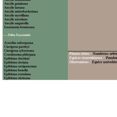
Ancylis geminana
Ancylis laetana
Ancylis mitterbacheriana
Ancylis myrtillana
Ancylis unculana
Ancylis unguicella
Enarmonia formosana
-----Tribu Eucosmini
Acroclita subsequana
Clavigesta purdeyi
Clavigesta sylvestrana
Plantes hôtes :
Nombreux arbres
Crocidosema plebejana
Espèces ressemblantes :
Pandem
Epiblema chretieni
Observations :
Espèce univoltin
Epiblema cirsiana
Epiblema costipunctana
Epiblema foenella
Epiblema scutulana
Epiblema sticticana
Epinotia abbreviana
Epinotia bilunana
Epinotia caprana
Epinotia cinereana
Epinotia cruciana
Epinotia fraternana
Epinotia immundana
Epinotia maculana
Epinotia nanana