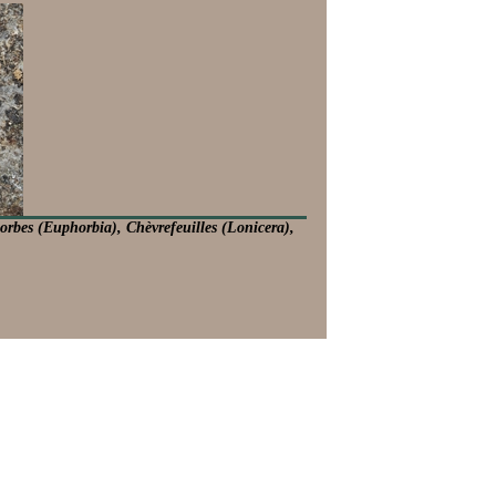
orbes (Euphorbia), Chèvrefeuilles (Lonicera),