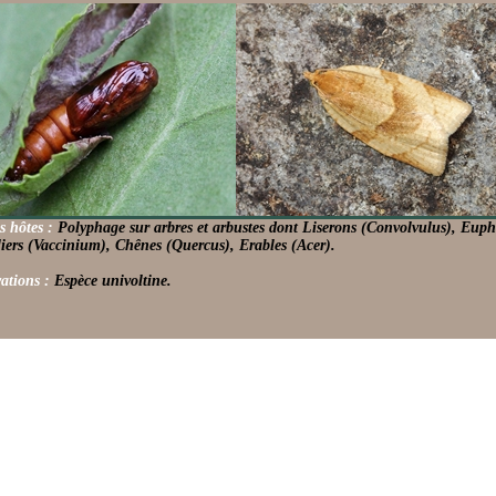
s hôtes :
Polyphage sur arbres et arbustes dont Liserons (Convolvulus), Euph
liers (Vaccinium), Chênes (Quercus), Erables (Acer).
ations :
Espèce univoltine.