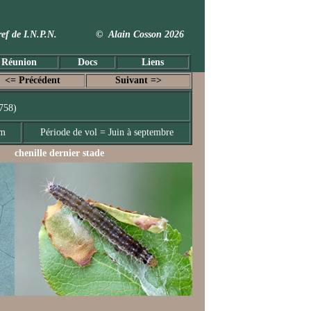
 Taxref de I.N.P.N. © Alain Cosson 2026
 Réunion
Docs
Liens
<= Précédent
Suivant =>
758)
mm
Période de vol = Juin à septembre
chenille dernier stade