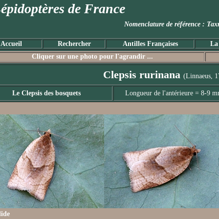
épidoptères de France
Nomenclature de référence :
Accueil
Rechercher
Antilles Françaises
La
Cliquer sur une photo pour l'agrandir ...
Clepsis rurinana
(Linnaeus, 1
Le Clepsis des bosquets
Longueur de l'antérieure = 8-9 
lide