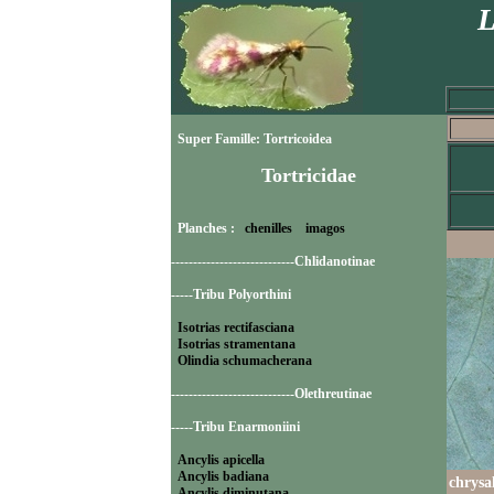
L
Super Famille: Tortricoidea
Tortricidae
Planches :
chenilles
imagos
----------------------------Chlidanotinae
-----Tribu Polyorthini
Isotrias rectifasciana
Isotrias stramentana
Olindia schumacherana
----------------------------Olethreutinae
-----Tribu Enarmoniini
Ancylis apicella
Ancylis badiana
chrysa
Ancylis diminutana