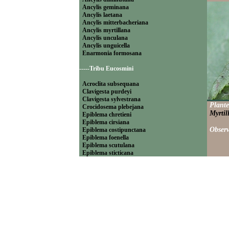
Ancylis geminana
Ancylis laetana
Ancylis mitterbacheriana
Ancylis myrtillana
Ancylis unculana
Ancylis unguicella
Enarmonia formosana
-----Tribu Eucosmini
Acroclita subsequana
Clavigesta purdeyi
Clavigesta sylvestrana
Plante
Crocidosema plebejana
Myrtil
Epiblema chretieni
Epiblema cirsiana
Observ
Epiblema costipunctana
Epiblema foenella
Epiblema scutulana
Epiblema sticticana
Epinotia abbreviana
Epinotia bilunana
Epinotia caprana
Epinotia cinereana
Epinotia cruciana
Epinotia fraternana
Epinotia immundana
Epinotia maculana
Epinotia nanana