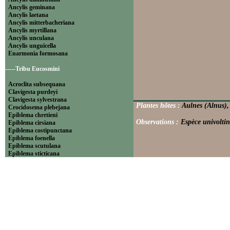
Ancylis geminana
Ancylis laetana
Ancylis mitterbacheriana
Ancylis myrtillana
Ancylis unculana
Ancylis unguicella
Enarmonia formosana
-----Tribu Eucosmini
Acroclita subsequana
Clavigesta purdeyi
Clavigesta sylvestrana
Plantes hôtes :
Aulnes (Alnus), 
Crocidosema plebejana
Epiblema chretieni
Observations :
Espèce univoltin
Epiblema cirsiana
Epiblema costipunctana
Epiblema foenella
Epiblema scutulana
Epiblema sticticana
Epinotia abbreviana
Epinotia bilunana
Epinotia caprana
Epinotia cinereana
Epinotia cruciana
Epinotia fraternana
Epinotia immundana
Epinotia maculana
Epinotia nanana