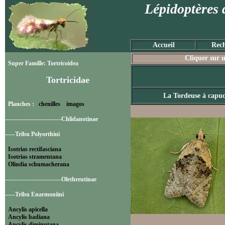
Lépidoptères 
Accueil
Rech
Cliquer sur u
Super Famille: Tortricoidea
Tortricidae
La Tordeuse à capu
Planches :
chenilles
imagos
----------------------------Chlidanotinae
-----Tribu Polyorthini
Isotrias rectifasciana
Isotrias stramentana
Olindia schumacherana
----------------------------Olethreutinae
-----Tribu Enarmoniini
Ancylis apicella
Ancylis badiana
Ancylis diminutana