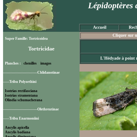
Lépidoptères 
Accueil
Rech
Cliquer sur u
Super Famille: Tortricoidea
Tortricidae
L'Hédyade à point 
Planches :
chenilles
imagos
----------------------------Chlidanotinae
-----Tribu Polyorthini
Isotrias rectifasciana
Isotrias stramentana
Olindia schumacherana
----------------------------Olethreutinae
-----Tribu Enarmoniini
Ancylis apicella
Ancylis badiana
Ancylis diminutana