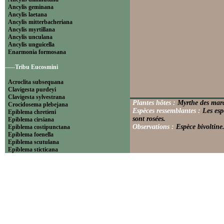
Ancylis geminana
Ancylis laetana
Ancylis mitterbacheriana
Ancylis myrtillana
Ancylis unculana
Ancylis unguicella
Enarmonia formosana
-----Tribu Eucosmini
Acroclita subsequana
Clavigesta purdeyi
Clavigesta sylvestrana
Plantes hôtes :
Myrthe des mara
Crocidosema plebejana
Espèces ressemblantes :
Les esp
Epiblema chretieni
sont rosées.
Epiblema cirsiana
Observations :
Espèce bivoltine
Epiblema costipunctana
Epiblema foenella
Epiblema scutulana
Epiblema sticticana
Epinotia abbreviana
Epinotia bilunana
Epinotia caprana
Epinotia cinereana
Epinotia cruciana
Epinotia fraternana
Epinotia immundana
Epinotia maculana
Epinotia nanana