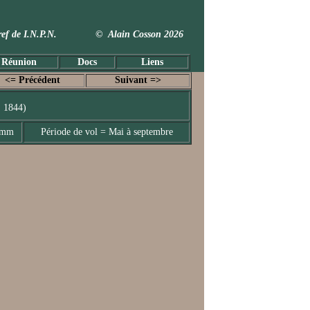
 Taxref de I.N.P.N. © Alain Cosson 2026
 Réunion
Docs
Liens
<= Précédent
Suivant =>
, 1844)
5 mm
Période de vol = Mai à septembre