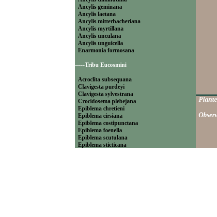
Ancylis geminana
Ancylis laetana
Ancylis mitterbacheriana
Ancylis myrtillana
Ancylis unculana
Ancylis unguicella
Enarmonia formosana
-----Tribu Eucosmini
Acroclita subsequana
Clavigesta purdeyi
Clavigesta sylvestrana
Plante
Crocidosema plebejana
Epiblema chretieni
Observ
Epiblema cirsiana
Epiblema costipunctana
Epiblema foenella
Epiblema scutulana
Epiblema sticticana
Epinotia abbreviana
Epinotia bilunana
Epinotia caprana
Epinotia cinereana
Epinotia cruciana
Epinotia fraternana
Epinotia immundana
Epinotia maculana
Epinotia nanana