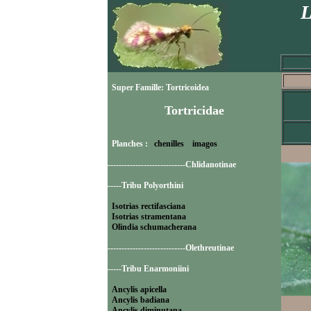
L
Super Famille: Tortricoidea
Tortricidae
Planches :
chenilles
imagos
----------------------------Chlidanotinae
-----Tribu Polyorthini
Isotrias rectifasciana
Isotrias stramentana
Olindia schumacherana
----------------------------Olethreutinae
-----Tribu Enarmoniini
Ancylis apicella
Ancylis badiana
Ancylis diminutana