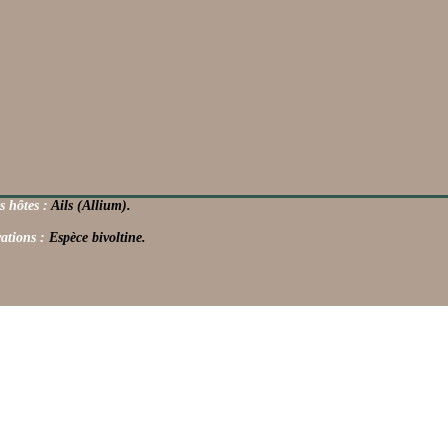
s hôtes :
Ails (Allium).
ations :
Espèce bivoltine.