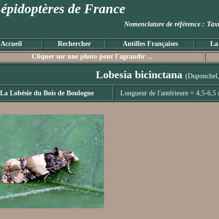
épidoptères de France
Nomenclature de référence :
Accueil
Rechercher
Antilles Françaises
La
Cliquer sur une photo pour l'agrandir ...
Lobesia bicinctana
(Duponchel
La Lobésie du Bois de Boulogne
Longueur de l'antérieure = 4,5-6,