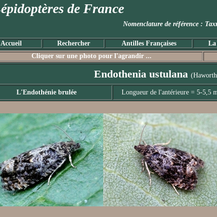
épidoptères de France
Nomenclature de référence :
Accueil
Rechercher
Antilles Françaises
La
Cliquer sur une photo pour l'agrandir ...
Endothenia ustulana
(Haworth
L'Endothénie brulée
Longueur de l'antérieure = 5-5,5