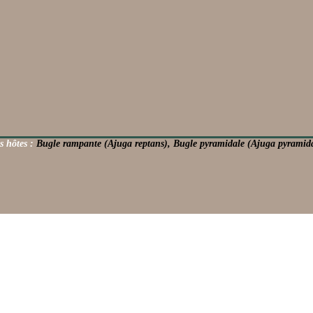
s hôtes :
Bugle rampante (Ajuga reptans), Bugle pyramidale (Ajuga pyramida