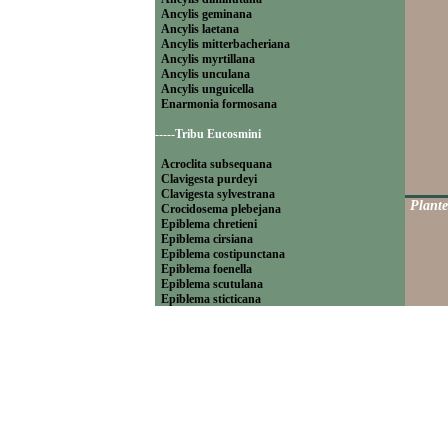
Ancylis geminana
Ancylis laetana
Ancylis mitterbacheriana
Ancylis myrtillana
Ancylis unculana
Ancylis unguicella
Enarmonia formosana
-----Tribu Eucosmini
Acroclita subsequana
Clavigesta purdeyi
Clavigesta sylvestrana
Plante
Crocidosema plebejana
Epiblema chretieni
Epiblema cirsiana
Epiblema costipunctana
Epiblema foenella
Epiblema scutulana
Epiblema sticticana
Epinotia abbreviana
Epinotia bilunana
Epinotia caprana
Epinotia cinereana
Epinotia cruciana
Epinotia fraternana
Epinotia immundana
Epinotia maculana
Epinotia nanana