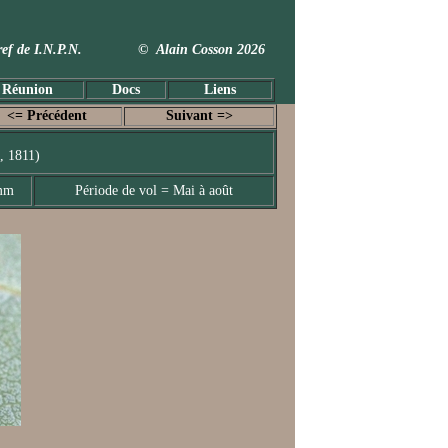
 Taxref de I.N.P.N. © Alain Cosson 2026
 Réunion
Docs
Liens
<= Précédent
Suivant =>
, 1811)
 mm
Période de vol = Mai à août