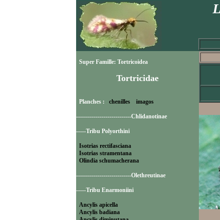
L
Super Famille: Tortricoidea
Tortricidae
Planches :
chenilles
imagos
----------------------------Chlidanotinae
-----Tribu Polyorthini
Isotrias rectifasciana
Isotrias stramentana
Olindia schumacherana
----------------------------Olethreutinae
-----Tribu Enarmoniini
Ancylis apicella
Ancylis badiana
Ancylis diminutana