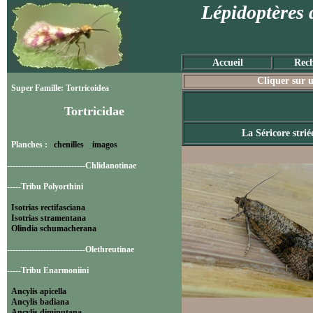
Lépidoptères 
Accueil
Rech
Cliquer sur u
Super Famille: Tortricoidea
Tortricidae
La Séricore strié
Planches :
chenilles
imagos
----------------------------Chlidanotinae
-----Tribu Polyorthini
Isotrias rectifasciana
Isotrias stramentana
Olindia schumacherana
----------------------------Olethreutinae
-----Tribu Enarmoniini
Ancylis apicella
Ancylis badiana
Ancylis diminutana