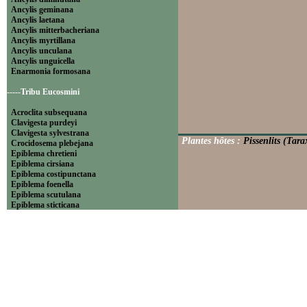
Ancylis geminana
Ancylis laetana
Ancylis mitterbacheriana
Ancylis myrtillana
Ancylis unculana
Ancylis unguicella
Enarmonia formosana
-----Tribu Eucosmini
Acroclita subsequana
Clavigesta purdeyi
Clavigesta sylvestrana
Plantes hôtes :
Pissenlits (Tar
Crocidosema plebejana
Epiblema chretieni
Epiblema cirsiana
Epiblema costipunctana
Epiblema foenella
Epiblema scutulana
Epiblema sticticana
Epinotia abbreviana
Epinotia bilunana
Epinotia caprana
Epinotia cinereana
Epinotia cruciana
Epinotia fraternana
Epinotia immundana
Epinotia maculana
Epinotia nanana