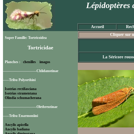
Lépidoptères 
Accueil
Rech
Cliquer sur u
Super Famille: Tortricoidea
Tortricidae
La Séricore rouss
Planches :
chenilles
imagos
----------------------------Chlidanotinae
-----Tribu Polyorthini
Isotrias rectifasciana
Isotrias stramentana
Olindia schumacherana
----------------------------Olethreutinae
-----Tribu Enarmoniini
Ancylis apicella
Ancylis badiana
Ancylis diminutana