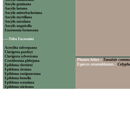
Ancylis geminana
Ancylis laetana
Ancylis mitterbacheriana
Ancylis myrtillana
Ancylis unculana
Ancylis unguicella
Enarmonia formosana
-----Tribu Eucosmini
Acroclita subsequana
Clavigesta purdeyi
Clavigesta sylvestrana
Plantes hôtes :
Tanaisie commu
Crocidosema plebejana
Espèces ressemblantes :
Celypha
Epiblema chretieni
Epiblema cirsiana
Epiblema costipunctana
Epiblema foenella
Epiblema scutulana
Epiblema sticticana
Epinotia abbreviana
Epinotia bilunana
Epinotia caprana
Epinotia cinereana
Epinotia cruciana
Epinotia fraternana
Epinotia immundana
Epinotia maculana
Epinotia nanana