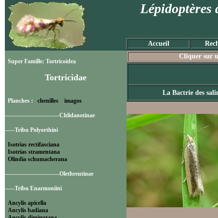
Lépidoptères 
Accueil
Rech
Cliquer sur u
Super Famille: Tortricoidea
Tortricidae
La Bactrie des sali
Planches :
chenilles
imagos
----------------------------Chlidanotinae
-----Tribu Polyorthini
Isotrias rectifasciana
Isotrias stramentana
Olindia schumacherana
----------------------------Olethreutinae
-----Tribu Enarmoniini
Ancylis apicella
Ancylis badiana
Ancylis diminutana