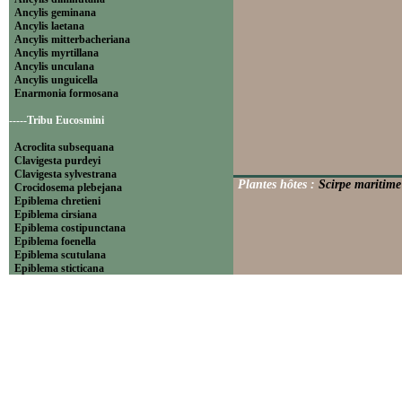
Ancylis geminana
Ancylis laetana
Ancylis mitterbacheriana
Ancylis myrtillana
Ancylis unculana
Ancylis unguicella
Enarmonia formosana
-----Tribu Eucosmini
Acroclita subsequana
Clavigesta purdeyi
Clavigesta sylvestrana
Plantes hôtes :
Scirpe maritime
Crocidosema plebejana
Epiblema chretieni
Epiblema cirsiana
Epiblema costipunctana
Epiblema foenella
Epiblema scutulana
Epiblema sticticana
Epinotia abbreviana
Epinotia bilunana
Epinotia caprana
Epinotia cinereana
Epinotia cruciana
Epinotia fraternana
Epinotia immundana
Epinotia maculana
Epinotia nanana