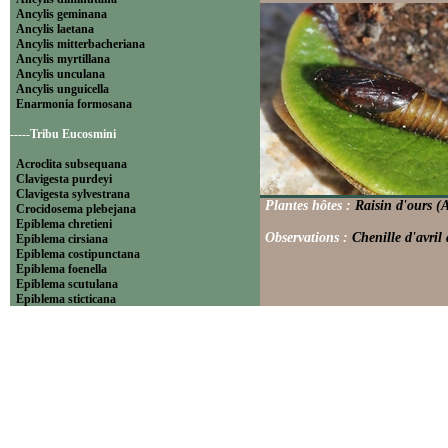
Ancylis geminana
Ancylis laetana
Ancylis mitterbacheriana
Ancylis myrtillana
Ancylis unculana
Ancylis unguicella
Enarmonia formosana
-----Tribu Eucosmini
Acroclita subsequana
Clavigesta purdeyi
Clavigesta sylvestrana
Plantes hôtes :
Raisin d'ours (A
Crocidosema plebejana
Epiblema chretieni
Observations :
Chenille d'avril
Epiblema cirsiana
Epiblema costipunctana
Epiblema foenella
Epiblema scutulana
Epiblema sticticana
Epinotia abbreviana
Epinotia bilunana
Epinotia caprana
Epinotia cinereana
Epinotia cruciana
Epinotia fraternana
Epinotia immundana
Epinotia maculana
Epinotia nanana