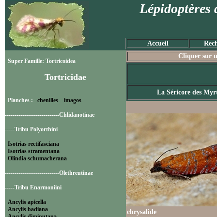
Lépidoptères 
Accueil
Rech
Cliquer sur u
Super Famille: Tortricoidea
Tortricidae
La Séricore des Myrt
Planches :
chenilles
imagos
----------------------------Chlidanotinae
-----Tribu Polyorthini
Isotrias rectifasciana
Isotrias stramentana
Olindia schumacherana
----------------------------Olethreutinae
-----Tribu Enarmoniini
Ancylis apicella
Ancylis badiana
chrysalide
Ancylis diminutana