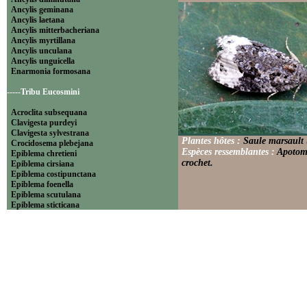
Ancylis geminana
Ancylis laetana
Ancylis mitterbacheriana
Ancylis myrtillana
Ancylis unculana
Ancylis unguicella
Enarmonia formosana
-----Tribu Eucosmini
Acroclita subsequana
Clavigesta purdeyi
Clavigesta sylvestrana
Plantes hôtes :
Saule marsault 
Crocidosema plebejana
Espèces ressemblantes :
Apotomi
Epiblema chretieni
crochet.
Epiblema cirsiana
Epiblema costipunctana
Epiblema foenella
Epiblema scutulana
Epiblema sticticana
Epinotia abbreviana
Epinotia bilunana
Epinotia caprana
Epinotia cinereana
Epinotia cruciana
Epinotia fraternana
Epinotia immundana
Epinotia maculana
Epinotia nanana