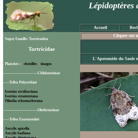
Lépidoptères 
Accueil
Rech
Cliquer sur u
Super Famille: Tortricoidea
Tortricidae
L'Apotomide du Saule 
Planches :
chenilles
imagos
----------------------------Chlidanotinae
-----Tribu Polyorthini
Isotrias rectifasciana
Isotrias stramentana
Olindia schumacherana
----------------------------Olethreutinae
-----Tribu Enarmoniini
Ancylis apicella
Ancylis badiana
Ancylis diminutana