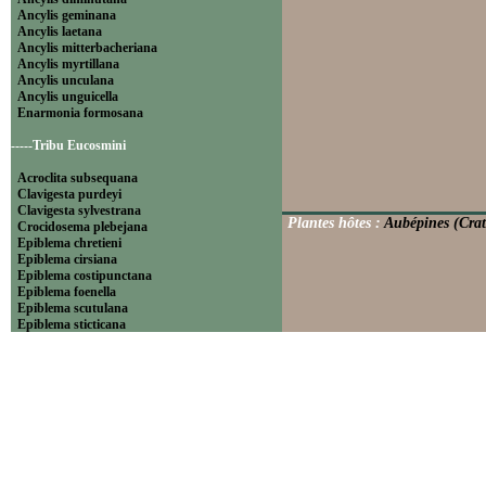
Ancylis geminana
Ancylis laetana
Ancylis mitterbacheriana
Ancylis myrtillana
Ancylis unculana
Ancylis unguicella
Enarmonia formosana
-----Tribu Eucosmini
Acroclita subsequana
Clavigesta purdeyi
Clavigesta sylvestrana
Plantes hôtes :
Aubépines (Cra
Crocidosema plebejana
Epiblema chretieni
Epiblema cirsiana
Epiblema costipunctana
Epiblema foenella
Epiblema scutulana
Epiblema sticticana
Epinotia abbreviana
Epinotia bilunana
Epinotia caprana
Epinotia cinereana
Epinotia cruciana
Epinotia fraternana
Epinotia immundana
Epinotia maculana
Epinotia nanana