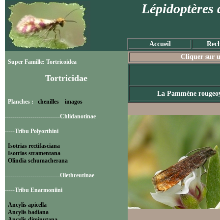
Lépidoptères 
Accueil
Rech
Cliquer sur u
Super Famille: Tortricoidea
Tortricidae
La Pammène rougeo
Planches :
chenilles
imagos
----------------------------Chlidanotinae
-----Tribu Polyorthini
Isotrias rectifasciana
Isotrias stramentana
Olindia schumacherana
----------------------------Olethreutinae
-----Tribu Enarmoniini
Ancylis apicella
Ancylis badiana
Ancylis diminutana