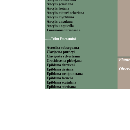
Ancylis geminana
Ancylis laetana
Ancylis mitterbacheriana
Ancylis myrtillana
Ancylis unculana
Ancylis unguicella
Enarmonia formosana
-----Tribu Eucosmini
Acroclita subsequana
Clavigesta purdeyi
Clavigesta sylvestrana
Plante
Crocidosema plebejana
Epiblema chretieni
Observ
Epiblema cirsiana
Epiblema costipunctana
Epiblema foenella
Epiblema scutulana
Epiblema sticticana
Epinotia abbreviana
Epinotia bilunana
Epinotia caprana
Epinotia cinereana
Epinotia cruciana
Epinotia fraternana
Epinotia immundana
Epinotia maculana
Epinotia nanana