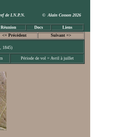
 Taxref de I.N.P.N. © Alain Cosson 2026
 Réunion
Docs
Liens
<= Précédent
Suivant =>
, 1845)
mm
Période de vol = Avril à juillet