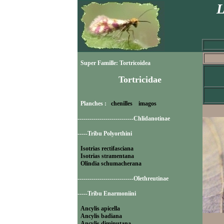
L
Super Famille: Tortricoidea
Tortricidae
Planches :
chenilles
imagos
----------------------------Chlidanotinae
-----Tribu Polyorthini
Isotrias rectifasciana
Isotrias stramentana
Olindia schumacherana
----------------------------Olethreutinae
-----Tribu Enarmoniini
Ancylis apicella
Ancylis badiana
Ancylis diminutana