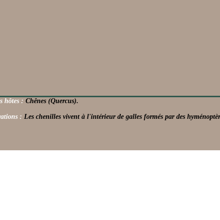
s hôtes :
Chênes (Quercus).
ations :
Les chenilles vivent à l'intérieur de galles formés par des hyménoptèr