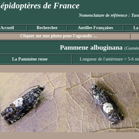
épidoptères de France
Nomenclature de référence :
Accueil
Rechercher
Antilles Françaises
La
Cliquer sur une photo pour l'agrandir ...
Pammene albuginana
(Guenée
La Pammène russe
Longueur de l'antérieure = 5-6 