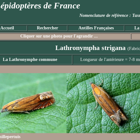
épidoptères de France
Nomenclature de référence :
Accueil
Rechercher
Antilles Françaises
La
Cliquer sur une photo pour l'agrandir ...
Lathronympha strigana
(Fabric
La Lathronymphe commune
Longueur de l'antérieure = 7-8 
illepertuis