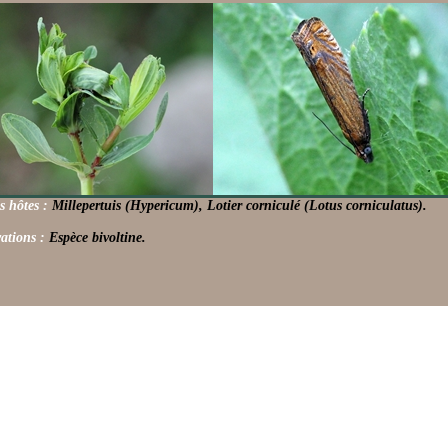
s hôtes :
Millepertuis (Hypericum), Lotier corniculé (Lotus corniculatus).
ations :
Espèce bivoltine.