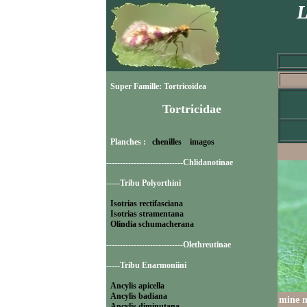
L
Super Famille: Tortricoidea
Tortricidae
Planches :
chenilles
imagos
----------------------------Chlidanotinae
-----Tribu Polyorthini
Isotrias rectifasciana
Isotrias stramentana
Olindia schumacherana
----------------------------Olethreutinae
-----Tribu Enarmoniini
Ancylis apicella
Ancylis badiana
mine m
Ancylis diminutana