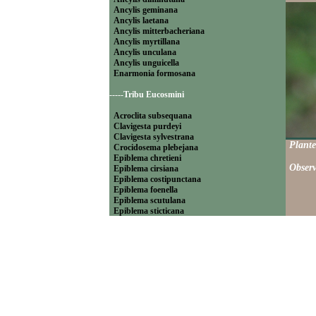
Ancylis geminana
Ancylis laetana
Ancylis mitterbacheriana
Ancylis myrtillana
Ancylis unculana
Ancylis unguicella
Enarmonia formosana
-----Tribu Eucosmini
Acroclita subsequana
Clavigesta purdeyi
Clavigesta sylvestrana
Plante
Crocidosema plebejana
Epiblema chretieni
Observ
Epiblema cirsiana
Epiblema costipunctana
Epiblema foenella
Epiblema scutulana
Epiblema sticticana
Epinotia abbreviana
Epinotia bilunana
Epinotia caprana
Epinotia cinereana
Epinotia cruciana
Epinotia fraternana
Epinotia immundana
Epinotia maculana
Epinotia nanana