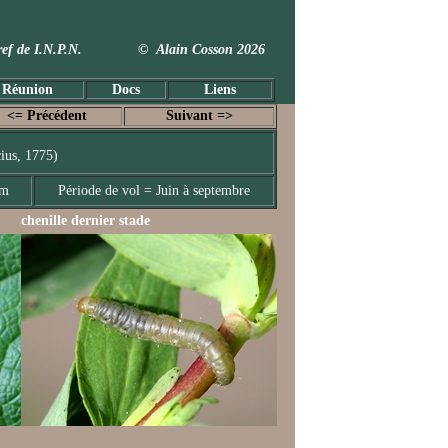
 Taxref de I.N.P.N. © Alain Cosson 2026
 Réunion
Docs
Liens
<= Précédent
Suivant =>
ius, 1775)
mm
Période de vol = Juin à septembre
chenille dernier stade