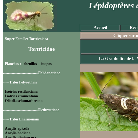
Lépidoptères 
Accueil
Rech
Cliquer sur u
Super Famille: Tortricoidea
Tortricidae
La Grapholite de la 
Planches :
chenilles
imagos
----------------------------Chlidanotinae
-----Tribu Polyorthini
Isotrias rectifasciana
Isotrias stramentana
Olindia schumacherana
----------------------------Olethreutinae
-----Tribu Enarmoniini
Ancylis apicella
Ancylis badiana
Ancylis diminutana