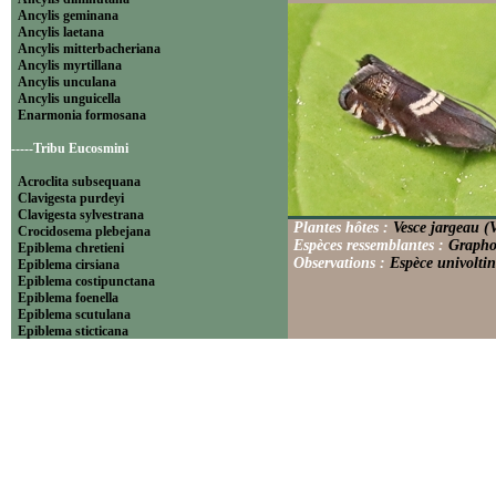
Ancylis geminana
Ancylis laetana
Ancylis mitterbacheriana
Ancylis myrtillana
Ancylis unculana
Ancylis unguicella
Enarmonia formosana
-----Tribu Eucosmini
Acroclita subsequana
Clavigesta purdeyi
Clavigesta sylvestrana
Plantes hôtes :
Vesce jargeau (V
Crocidosema plebejana
Espèces ressemblantes :
Graphol
Epiblema chretieni
Observations :
Espèce univoltin
Epiblema cirsiana
Epiblema costipunctana
Epiblema foenella
Epiblema scutulana
Epiblema sticticana
Epinotia abbreviana
Epinotia bilunana
Epinotia caprana
Epinotia cinereana
Epinotia cruciana
Epinotia fraternana
Epinotia immundana
Epinotia maculana
Epinotia nanana