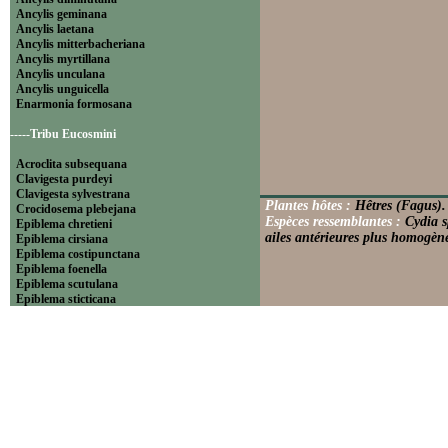
Ancylis geminana
Ancylis laetana
Ancylis mitterbacheriana
Ancylis myrtillana
Ancylis unculana
Ancylis unguicella
Enarmonia formosana
-----Tribu Eucosmini
Acroclita subsequana
Clavigesta purdeyi
Clavigesta sylvestrana
Plantes hôtes :
Hêtres (Fagus).
Crocidosema plebejana
Espèces ressemblantes :
Cydia s
Epiblema chretieni
ailes antérieures plus homogèn
Epiblema cirsiana
Epiblema costipunctana
Epiblema foenella
Epiblema scutulana
Epiblema sticticana
Epinotia abbreviana
Epinotia bilunana
Epinotia caprana
Epinotia cinereana
Epinotia cruciana
Epinotia fraternana
Epinotia immundana
Epinotia maculana
Epinotia nanana