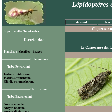
Lépidoptères 
Accueil
Rech
Cliquer sur u
Super Famille: Tortricoidea
Tortricidae
Le Carpocapse des f
Planches :
chenilles
imagos
----------------------------Chlidanotinae
-----Tribu Polyorthini
Isotrias rectifasciana
Isotrias stramentana
Olindia schumacherana
----------------------------Olethreutinae
-----Tribu Enarmoniini
Ancylis apicella
Ancylis badiana
Ancylis diminutana