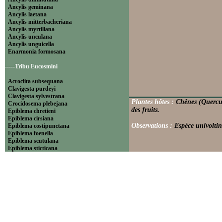
Ancylis geminana
Ancylis laetana
Ancylis mitterbacheriana
Ancylis myrtillana
Ancylis unculana
Ancylis unguicella
Enarmonia formosana
-----Tribu Eucosmini
Acroclita subsequana
Clavigesta purdeyi
Clavigesta sylvestrana
Plantes hôtes :
Chênes (Quercus)
Crocidosema plebejana
des fruits.
Epiblema chretieni
Epiblema cirsiana
Observations :
Espèce univoltin
Epiblema costipunctana
Epiblema foenella
Epiblema scutulana
Epiblema sticticana
Epinotia abbreviana
Epinotia bilunana
Epinotia caprana
Epinotia cinereana
Epinotia cruciana
Epinotia fraternana
Epinotia immundana
Epinotia maculana
Epinotia nanana