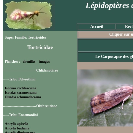
Lépidoptères 
Accueil
Rech
Cliquer sur u
Super Famille: Tortricoidea
Tortricidae
Le Carpocapse des g
Planches :
chenilles
imagos
----------------------------Chlidanotinae
-----Tribu Polyorthini
Isotrias rectifasciana
Isotrias stramentana
Olindia schumacherana
----------------------------Olethreutinae
-----Tribu Enarmoniini
Ancylis apicella
Ancylis badiana
Ancylis diminutana