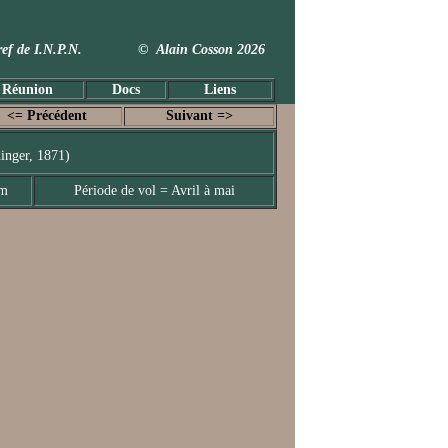
 Taxref de I.N.P.N. © Alain Cosson 2026
 Réunion
Docs
Liens
<= Précédent
Suivant =>
inger, 1871)
mm
Période de vol = Avril à mai