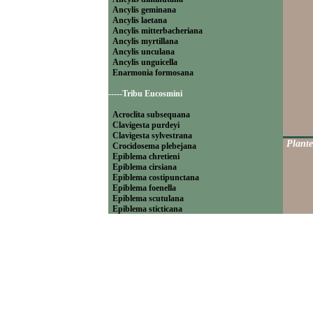
Ancylis geminana
Ancylis laetana
Ancylis mitterbacheriana
Ancylis myrtillana
Ancylis unculana
Ancylis unguicella
Enarmonia formosana
-----Tribu Eucosmini
Acroclita subsequana
Clavigesta purdeyi
Clavigesta sylvestrana
Plante
Crocidosema plebejana
Epiblema chretieni
Epiblema cirsiana
Epiblema costipunctana
Epiblema foenella
Epiblema scutulana
Epiblema sticticana
Epinotia abbreviana
Epinotia bilunana
Epinotia caprana
Epinotia cinereana
Epinotia cruciana
Epinotia fraternana
Epinotia immundana
Epinotia maculana
Epinotia nanana