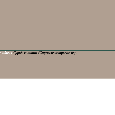
s hôtes :
Cyprès commun (Cupressus sempervirens).