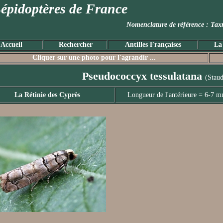
épidoptères de France
Nomenclature de référence :
Accueil
Rechercher
Antilles Françaises
La
Cliquer sur une photo pour l'agrandir ...
Pseudococcyx tessulatana
(Staud
La Rétinie des Cyprès
Longueur de l'antérieure = 6-7 