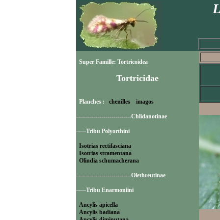
L
Super Famille: Tortricoidea
Tortricidae
Planches :
chenilles
imagos
----------------------------Chlidanotinae
-----Tribu Polyorthini
Isotrias rectifasciana
Isotrias stramentana
Olindia schumacherana
----------------------------Olethreutinae
-----Tribu Enarmoniini
Ancylis apicella
Ancylis badiana
Ancylis diminutana