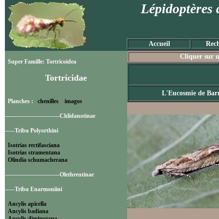
Lépidoptères 
Accueil
Rech
Cliquer sur u
Super Famille: Tortricoidea
Tortricidae
L'Eucosmie de Barr
Planches :
chenilles
imagos
----------------------------Chlidanotinae
-----Tribu Polyorthini
Isotrias rectifasciana
Isotrias stramentana
Olindia schumacherana
----------------------------Olethreutinae
-----Tribu Enarmoniini
Ancylis apicella
Ancylis badiana
Ancylis diminutana