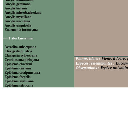
Ancylis geminana
Ancylis laetana
Ancylis mitterbacheriana
Ancylis myrtillana
Ancylis unculana
Ancylis unguicella
Enarmonia formosana
-----Tribu Eucosmini
Acroclita subsequana
Clavigesta purdeyi
Clavigesta sylvestrana
Plantes hôtes :
Fleurs d'Asters 
Crocidosema plebejana
Espèces ressemblantes :
Eucosma
Epiblema chretieni
Observations :
Espèce univoltine
Epiblema cirsiana
Epiblema costipunctana
Epiblema foenella
Epiblema scutulana
Epiblema sticticana
Epinotia abbreviana
Epinotia bilunana
Epinotia caprana
Epinotia cinereana
Epinotia cruciana
Epinotia fraternana
Epinotia immundana
Epinotia maculana
Epinotia nanana