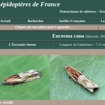
épidoptères de France
Nomenclature de référence :
Accueil
Rechercher
Antilles Françaises
La
Cliquer sur une photo pour l'agrandir ...
Eucosma cana
(Haworth, 181
L'Eucosmie chenue
Longueur de l'antérieure = 7-11 
t chenille