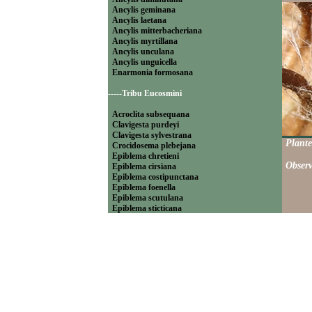
Ancylis geminana
Ancylis laetana
Ancylis mitterbacheriana
Ancylis myrtillana
Ancylis unculana
Ancylis unguicella
Enarmonia formosana
-----Tribu Eucosmini
Acroclita subsequana
Clavigesta purdeyi
Clavigesta sylvestrana
Plante
Crocidosema plebejana
Epiblema chretieni
Observ
Epiblema cirsiana
Epiblema costipunctana
Epiblema foenella
Epiblema scutulana
Epiblema sticticana
Epinotia abbreviana
Epinotia bilunana
Epinotia caprana
Epinotia cinereana
Epinotia cruciana
Epinotia fraternana
Epinotia immundana
Epinotia maculana
Epinotia nanana