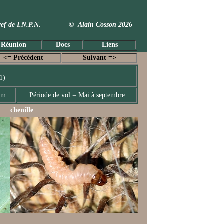
 Taxref de I.N.P.N. © Alain Cosson 2026
 Réunion
Docs
Liens
<= Précédent
Suivant =>
1)
mm
Période de vol = Mai à septembre
chenille