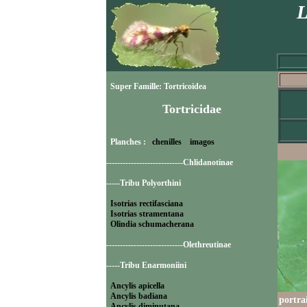
L
Super Famille: Tortricoidea
Tortricidae
Planches :
chenilles
imagos
----------------------------Chlidanotinae
-----Tribu Polyorthini
Isotrias rectifasciana
Isotrias stramentana
Olindia schumacherana
----------------------------Olethreutinae
-----Tribu Enarmoniini
Ancylis apicella
Ancylis badiana
portrai
Ancylis diminutana