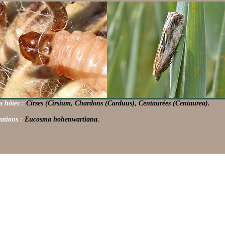
s hôtes :
Cirses (Cirsium, Chardons (Carduus), Centaurées (Centaurea).
ations :
Eucosma hohenwartiana.