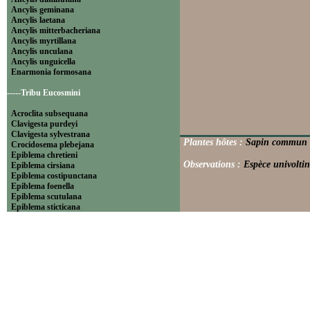
Ancylis geminana
Ancylis laetana
Ancylis mitterbacheriana
Ancylis myrtillana
Ancylis unculana
Ancylis unguicella
Enarmonia formosana
-----Tribu Eucosmini
Acroclita subsequana
Clavigesta purdeyi
Clavigesta sylvestrana
Plantes hôtes :
Sapin commun (P
Crocidosema plebejana
Epiblema chretieni
Observations :
Espèce univoltin
Epiblema cirsiana
Epiblema costipunctana
Epiblema foenella
Epiblema scutulana
Epiblema sticticana
Epinotia abbreviana
Epinotia bilunana
Epinotia caprana
Epinotia cinereana
Epinotia cruciana
Epinotia fraternana
Epinotia immundana
Epinotia maculana
Epinotia nanana