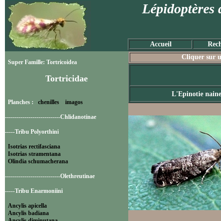
Lépidoptères 
Accueil
Rech
Cliquer sur u
Super Famille: Tortricoidea
Tortricidae
L'Epinotie nain
Planches :
chenilles
imagos
----------------------------Chlidanotinae
-----Tribu Polyorthini
Isotrias rectifasciana
Isotrias stramentana
Olindia schumacherana
----------------------------Olethreutinae
-----Tribu Enarmoniini
Ancylis apicella
Ancylis badiana
Ancylis diminutana