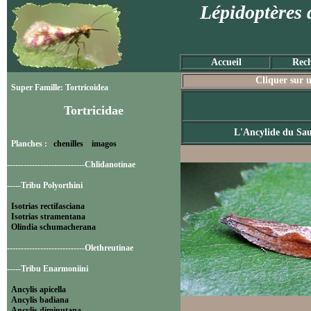
Lépidoptères 
Accueil
Rech
Cliquer sur u
Super Famille: Tortricoidea
Tortricidae
L'Ancylide du Sau
Planches :
chenilles
imagos
----------------------------Chlidanotinae
-----Tribu Polyorthini
Isotrias rectifasciana
Isotrias stramentana
Olindia schumacherana
----------------------------Olethreutinae
-----Tribu Enarmoniini
Ancylis apicella
Ancylis badiana
Ancylis diminutana