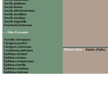
Ancylis geminana
Ancylis laetana
Ancylis mitterbacheriana
Ancylis myrtillana
Ancylis unculana
Ancylis unguicella
Enarmonia formosana
-----Tribu Eucosmini
Acroclita subsequana
Clavigesta purdeyi
Clavigesta sylvestrana
Plantes hôtes :
Saules (Salix).
Crocidosema plebejana
Epiblema chretieni
Epiblema cirsiana
Epiblema costipunctana
Epiblema foenella
Epiblema scutulana
Epiblema sticticana
Epinotia abbreviana
Epinotia bilunana
Epinotia caprana
Epinotia cinereana
Epinotia cruciana
Epinotia fraternana
Epinotia immundana
Epinotia maculana
Epinotia nanana