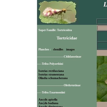
L
Super Famille: Tortricoidea
Tortricidae
Planches :
chenilles
imagos
----------------------------Chlidanotinae
-----Tribu Polyorthini
Isotrias rectifasciana
Isotrias stramentana
Olindia schumacherana
----------------------------Olethreutinae
-----Tribu Enarmoniini
Ancylis apicella
Ancylis badiana
Ancylis diminutana