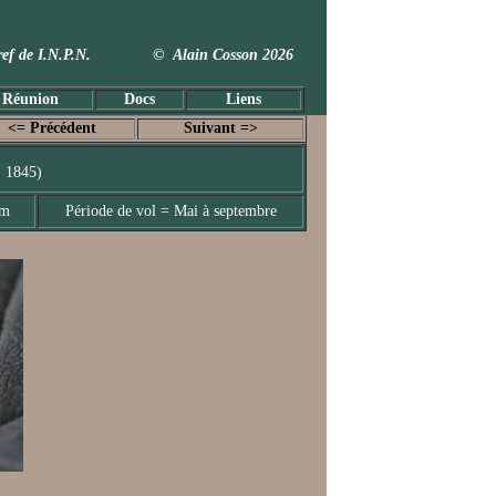
 Taxref de I.N.P.N. © Alain Cosson 2026
 Réunion
Docs
Liens
<= Précédent
Suivant =>
, 1845)
mm
Période de vol = Mai à septembre